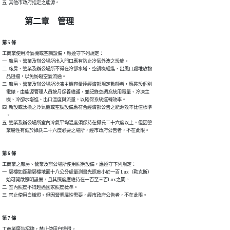
五  其他市政府指定之能源。
第二章 管理
第 5 條
工商業使用冷氣機或空調設備，應遵守下列規定：

一  廠房、營業及辦公場所出入門口應有防止冷氣外洩之設施。

二  廠房、營業及辦公場所不得在冷卻水塔、空調機組進、出風口處堆放物

    品阻擋，以免妨礙空氣流通。

三  廠房、營業及辦公場所冷凍主機容量達經濟部規定數額者，應裝設個別

    電錶，由能源管理人員按月保養維護，並記錄空調系統用電量、冷凍主

    機、冷卻水塔進、出口溫度與流量，以確保系統運轉效率。

四  新設或汰換之冷氣機或空調設備應符合經濟部公告之能源效率比值標準

    。

五  營業及辦公場所室內冷氣平均溫度須保持在攝氏二十六度以上。但因營

    業屬性有低於攝氏二十六度必要之場所，經市政府公告者，不在此限。
第 6 條
工商業之廠房、營業及辦公場所使用照明設備，應遵守下列規定：

一  騎樓如距離騎樓地面十八公分處量測晝光照度小於一百 Lux（勒克斯）

    始可開啟照明設備，且其照度應維持在一百至三百Lux之間。

二  室內照度不得超過國家照度標準。

三  禁止使用白熾燈。但因營業屬性需要，經市政府公告者，不在此限。
第 7 條
工商業廣告招牌，禁止使用白熾燈。