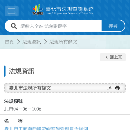
跳到主要內容
展開選單
全站查詢關鍵字欄位
搜尋
:::
:::
首頁
法規資訊
法規所有條文
keyboard_arrow_left
回上頁
法規資訊
text_rotate_vertical
print
臺北市法規所有條文
法規類號
北市04－06－1006
名 稱
臺北市工商業節能減碳輔導管理自治條例