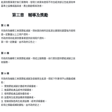
能源供應事業於執行業務時，發現工商業有使用不符合經濟部公告能源效率

基準之設備或器具者，應主動勸導其改善。
第三章 輔導及獎勵
第 12 條
市政府為輔導工商業節能減碳，得依第四條所定能源主要類別建置每月使用

達一定數量以上之用戶資料。

市政府得命能源供應事業提供前項用戶資料。

第一項一定數量，由市政府公告之。
第 13 條
市政府為輔導工商業節能減碳，得成立服務團，依行業別提供節能減碳之技

術服務。
第 14 條
市政府為推動工商業節能減碳及發展再生能源，得就下列事項予以獎勵或補

助：

一  實施節能減碳計畫經考評績優者。

二  推廣節能產品經考評績優者。

三  使用節能產品績效優良者。

四  設置再生能源設備表現優異者。

五  發展或製造再生能源設備，經考評績優者。

前項之獎勵或補助要點，由市政府定之。