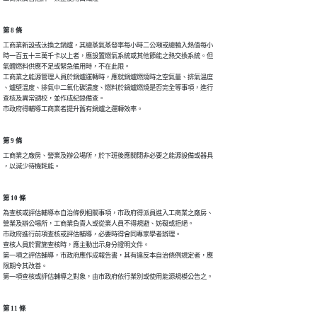
第 8 條
工商業新設或汰換之鍋爐，其總蒸氣蒸發率每小時二公噸或總輸入熱值每小

時一百五十三萬千卡以上者，應設置燃氣系統或其他節能之熱交換系統。但

氣體燃料供應不足或緊急備用時，不在此限。

工商業之能源管理人員於鍋爐運轉時，應就鍋爐燃燒時之空氣量、排氣溫度

、爐壁溫度、排氣中二氧化碳濃度、燃料於鍋爐燃燒是否完全等事項，進行

查核及異常調校，並作成紀錄備查。

市政府得輔導工商業者提升舊有鍋爐之運轉效率。
第 9 條
工商業之廠房、營業及辦公場所，於下班後應關閉非必要之能源設備或器具

，以減少待機耗能。
第 10 條
為查核或評估輔導本自治條例相關事項，市政府得派員進入工商業之廠房、

營業及辦公場所，工商業負責人或從業人員不得規避、妨礙或拒絕。

市政府進行前項查核或評估輔導，必要時得會同專家學者辦理。

查核人員於實施查核時，應主動出示身分證明文件。

第一項之評估輔導，市政府應作成報告書，其有違反本自治條例規定者，應

限期令其改善。

第一項查核或評估輔導之對象，由市政府依行業別或使用能源規模公告之。
第 11 條