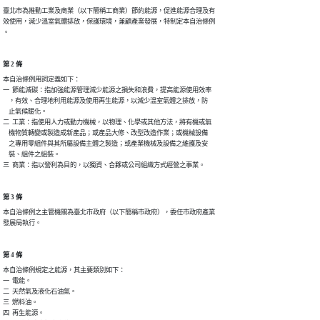
臺北市為推動工業及商業（以下簡稱工商業）節約能源，促進能源合理及有

效使用，減少溫室氣體排放，保護環境，兼顧產業發展，特制定本自治條例

。
第 2 條
本自治條例用詞定義如下：

一  節能減碳：指加強能源管理減少能源之損失和浪費，提高能源使用效率

    ，有效、合理地利用能源及使用再生能源，以減少溫室氣體之排放，防

    止氣候暖化。

二  工業：指使用人力或動力機械，以物理、化學或其他方法，將有機或無

    機物質轉變或製造成新產品；或產品大修、改型改造作業；或機械設備

    之專用零組件與其所屬設備主體之製造；或產業機械及設備之維護及安

    裝、組件之組裝。

三  商業：指以營利為目的，以獨資、合夥或公司組織方式經營之事業。
第 3 條
本自治條例之主管機關為臺北市政府（以下簡稱市政府），委任市政府產業

發展局執行。
第 4 條
本自治條例規定之能源，其主要類別如下：

一  電能。

二  天然氣及液化石油氣。

三  燃料油。

四  再生能源。
