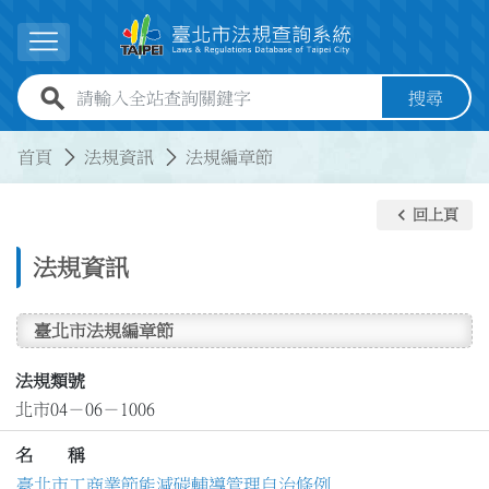
跳到主要內容
展開選單
全站查詢關鍵字欄位
搜尋
:::
:::
首頁
法規資訊
法規編章節
keyboard_arrow_left
回上頁
法規資訊
臺北市法規編章節
法規類號
北市04－06－1006
名 稱
臺北市工商業節能減碳輔導管理自治條例