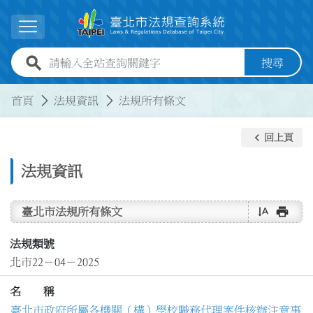
跳到主要內容
展開選單
全站查詢關鍵字欄位
搜尋
:::
:::
首頁
法規資訊
法規所有條文
keyboard_arrow_left
回上頁
法規資訊
text_rotate_vertical
print
臺北市法規所有條文
法規類號
北市22－04－2025
名 稱
臺北市政府所屬各機關（構）學校職務代理案件核辦注意事