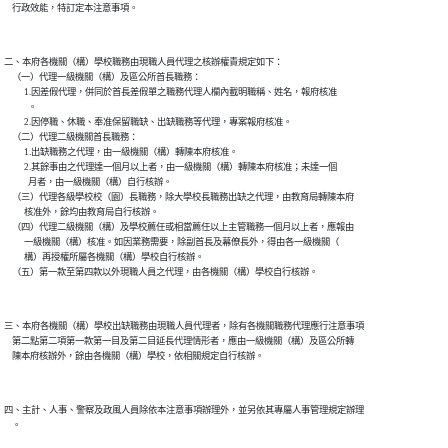
二、本府各機關（構）學校職務由現職人員代理之核辦權責規定如下：

    （一）代理一級機關（構）及區公所首長職務：

          1.因差假代理，併同於首長差假單之職務代理人欄內載明職稱、姓名，報府核准

            。

          2.因停職、休職、奉准保留職缺、出缺職務等代理，專案報府核准。

    （二）代理二級機關首長職務：

          1.出缺職務之代理，由一級機關（構）轉陳本府核准。

          2.其餘事由之代理達一個月以上者，由一級機關（構）轉陳本府核准；未達一個

            月者，由一級機關（構）自行核辦。

    （三）代理各級學校校（園）長職務，除大學校長職務出缺之代理，由教育局轉陳本府

          核准外，餘均由教育局自行核辦。

    （四）代理二級機關（構）及學校薦任或相當薦任以上主管職務一個月以上者，應報由

          一級機關（構）核准。如因業務需要，除副首長及幕僚長外，得由各一級機關（

          構）再授權所屬各機關（構）學校自行核辦。

三、本府各機關（構）學校出缺職務由現職人員代理者，除有各機關職務代理應行注意事項

    第二點第二項第一款第一目及第二目延長代理情形者，應由一級機關（構）及區公所轉

四、主計、人事、警察及政風人員除依本注意事項辦理外，並另依其專屬人事管理規定辦理
