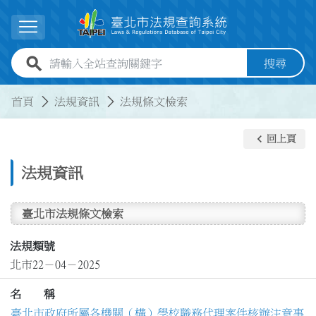
跳到主要內容
展開選單
全站查詢關鍵字欄位
搜尋
:::
:::
首頁
法規資訊
法規條文檢索
keyboard_arrow_left
回上頁
法規資訊
臺北市法規條文檢索
法規類號
北市22－04－2025
名 稱
臺北市政府所屬各機關（構）學校職務代理案件核辦注意事