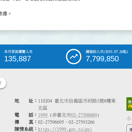
市庫。
本月頁面瀏覽人次
總造訪人次
(自93.07.26起)
135,887
7,799,850
策
地 址
110204 臺北市信義區市府路1號8樓東
北區
電 話
1999
(非臺北市
02-27208889
)
小
傳 真
02-27596695、02-27593266
陳情系統
https://1999.gov.taipei