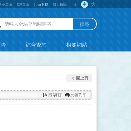
大
中
命令專區
SOP專區
logo下載
線上教學
小
全站查詢關鍵字欄位
搜尋
預告
綜合查詢
相關網站
keyboard_arrow_left
回上頁
text_rotate_vertical
print
另存PDF
友善列印