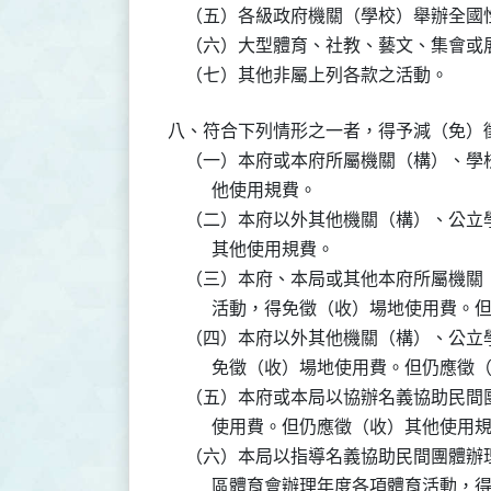
    （五）各級政府機關（學校）舉辦全國
    （六）大型體育、社教、藝文、集會或
    （七）其他非屬上列各款之活動。
八、符合下列情形之一者，得予減（免）徵
    （一）本府或本府所屬機關（構）、
          他使用規費。

    （二）本府以外其他機關（構）、公
          其他使用規費。

    （三）本府、本局或其他本府所屬機
          活動，得免徵（收）場地使用
    （四）本府以外其他機關（構）、公
          免徵（收）場地使用費。但仍應
    （五）本府或本局以協辦名義協助民
          使用費。但仍應徵（收）其他使用規
    （六）本局以指導名義協助民間團體
          區體育會辦理年度各項體育