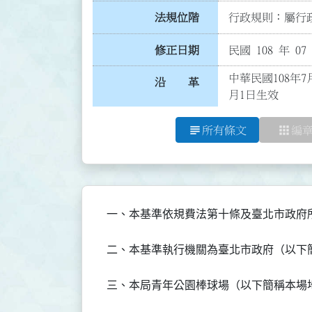
法規位階
行政規則：屬行政
修正日期
民國 108 年 07
中華民國108年7
沿 革
月1日生效
subject
apps
所有條文
編
一、本基準依規費法第十條及臺北市政府
二、本基準執行機關為臺北市政府（以下
三、本局青年公園棒球場（以下簡稱本場