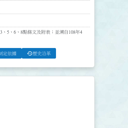
3、5、6、8點條文及附表；並溯自108年4
history
制定依據
歷史沿革