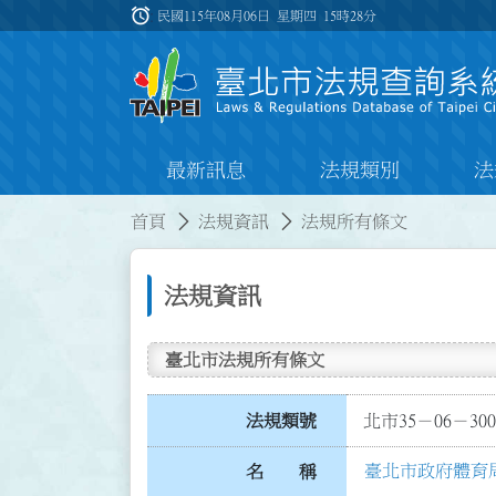
跳到主要內容
alarm
:::
民國115年08月06日 星期四
15時28分
最新訊息
法規類別
法
:::
:::
首頁
法規資訊
法規所有條文
法規資訊
臺北市法規所有條文
法規類號
北市35－06－300
臺北市政府體育
名 稱