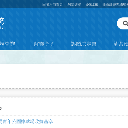
回法務局首頁
網站導覽
ENGLISH
都市計畫書法規
規查詢
解釋令函
訴願決定書
草案
8
局青年公園棒球場收費基準