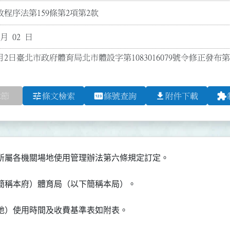
程序法第159條第2項第2款
 月 02 日
月2日臺北市政府體育局北市體設字第1083016079號令修正發布第
tune
pin
file_download
extension
章節
條文檢索
條號查詢
附件下載
所屬各機關場地使用管理辦法第六條規定訂定。
簡稱本府）體育局（以下簡稱本局）。
地）使用時間及收費基準表如附表。