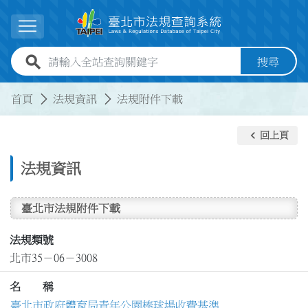
跳到主要內容
展開選單
全站查詢關鍵字欄位
搜尋
:::
:::
首頁
法規資訊
法規附件下載
keyboard_arrow_left
回上頁
法規資訊
臺北市法規附件下載
法規類號
北市35－06－3008
名 稱
臺北市政府體育局青年公園棒球場收費基準