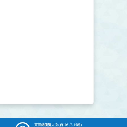
頁面總瀏覽人次
(自105.7.15起)