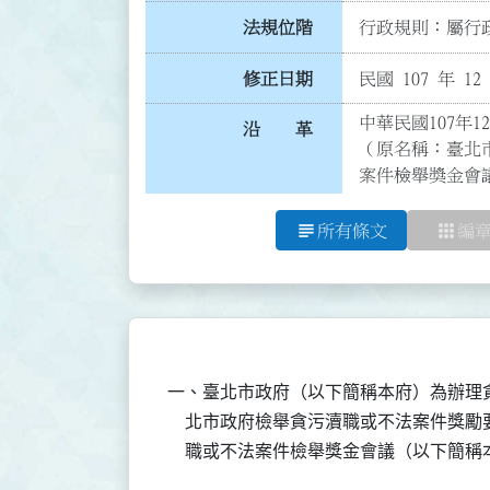
法規位階
行政規則：屬行政
修正日期
民國 107 年 12
中華民國107年1
沿 革
（原名稱：臺北
案件檢舉獎金會
subject
apps
所有條文
編
一、臺北市政府（以下簡稱本府）為辦理
    北市政府檢舉貪污瀆職或不法案件獎