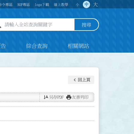
大
中
命令專區
SOP專區
logo下載
線上教學
小
全站查詢關鍵字欄位
搜尋
預告
綜合查詢
相關網站
keyboard_arrow_left
回上頁
text_rotate_vertical
print
另存PDF
友善列印