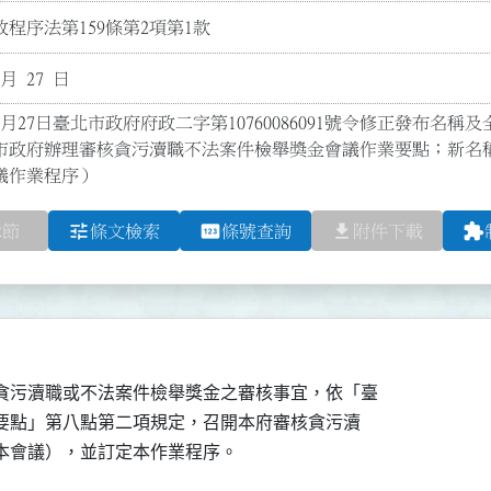
程序法第159條第2項第1款
 月 27 日
2月27日臺北市政府府政二字第10760086091號令修正發布名稱及全
市政府辦理審核貪污瀆職不法案件檢舉獎金會議作業要點；新名
議作業程序）
tune
pin
file_download
extension
章節
條文檢索
條號查詢
附件下載
貪污瀆職或不法案件檢舉獎金之審核事宜，依「臺

勵要點」第八點第二項規定，召開本府審核貪污瀆
