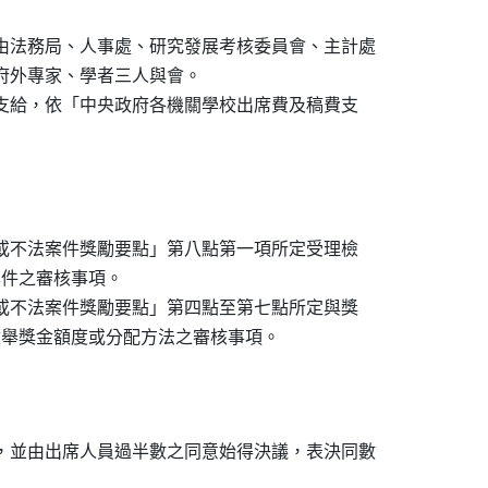
由法務局、人事處、研究發展考核委員會、主計處

及府外專家、學者三人與會。

用支給，依「中央政府各機關學校出席費及稿費支

職或不法案件獎勵要點」第八點第一項所定受理檢

金案件之審核事項。

職或不法案件獎勵要點」第四點至第七點所定與獎

有關之檢舉獎金額度或分配方法之審核事項。

，並由出席人員過半數之同意始得決議，表決同數
