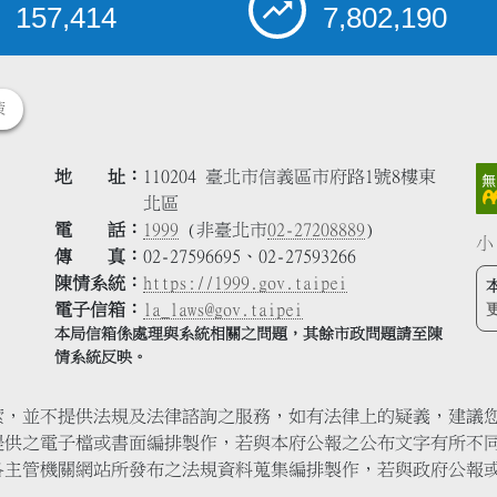
157,414
7,802,190
策
地 址
110204 臺北市信義區市府路1號8樓東
北區
電 話
1999
(非臺北市
02-27208889
)
小
傳 真
02-27596695、02-27593266
陳情系統
https://1999.gov.taipei
電子信箱
la_laws@gov.taipei
本局信箱係處理與系統相關之問題，其餘市政問題請至陳
情系統反映。
索，並不提供法規及法律諮詢之服務，如有法律上的疑義，建議
提供之電子檔或書面編排製作，若與本府公報之公布文字有所不
各主管機關網站所發布之法規資料蒐集編排製作，若與政府公報