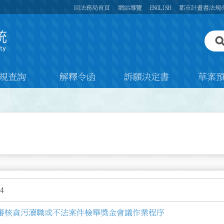
回法務局首頁
網站導覽
ENGLISH
都市計畫書法規
規查詢
解釋令函
訴願決定書
草案
4
審核貪污瀆職或不法案件檢舉獎金會議作業程序