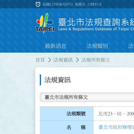
跳到主要內容
alarm
:::
民國115年08月07日 星期五
11時51分
最新訊息
法規類別
法
:::
:::
首頁
法規資訊
法規所有條文
法規資訊
臺北市法規所有條文
法規類號
北市23－01－200
臺北市政府辦理
名 稱