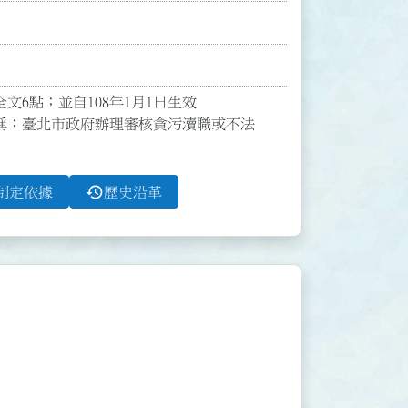
文6點；並自108年1月1日生效

稱：臺北市政府辦理審核貪污瀆職或不法
history
制定依據
歷史沿革