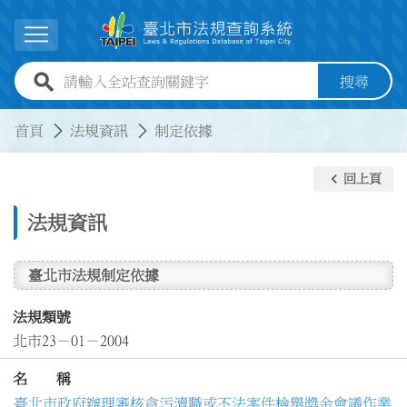
跳到主要內容
展開選單
全站查詢關鍵字欄位
搜尋
:::
:::
首頁
法規資訊
制定依據
keyboard_arrow_left
回上頁
法規資訊
臺北市法規制定依據
法規類號
北市23－01－2004
名 稱
臺北市政府辦理審核貪污瀆職或不法案件檢舉獎金會議作業