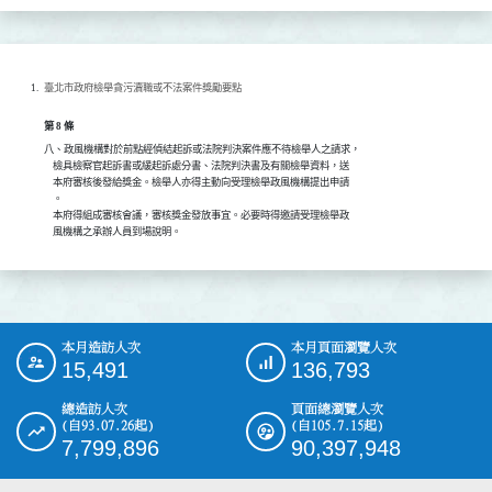
臺北市政府檢舉貪污瀆職或不法案件獎勵要點
第 8 條
八、政風機構對於前點經偵結起訴或法院判決案件應不待檢舉人之請求，

    檢具檢察官起訴書或緩起訴處分書、法院判決書及有關檢舉資料，送

    本府審核後發給獎金。檢舉人亦得主動向受理檢舉政風機構提出申請

    。

    本府得組成審核會議，審核獎金發放事宜。必要時得邀請受理檢舉政

    風機構之承辦人員到場說明。
本月造訪人次
本月頁面瀏覽人次
:::
15,491
136,793
總造訪人次
頁面總瀏覽人次
(自93.07.26起)
(自105.7.15起)
7,799,896
90,397,948