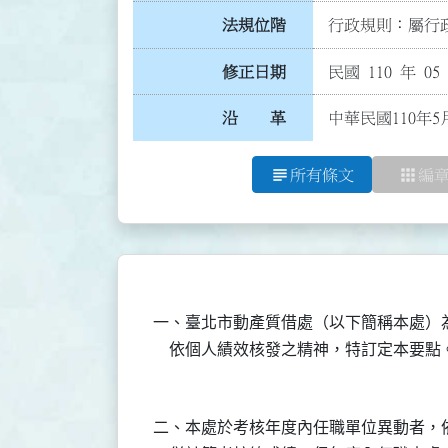
法規位階
行政規則：屬行政
修正日期
民國 110 年 05
沿 革
中華民國110年5
subject
apps
所有條文
編
一、臺北市動產質借處（以下簡稱本處）為
二、本處於考核年度內任職單位異動者，依