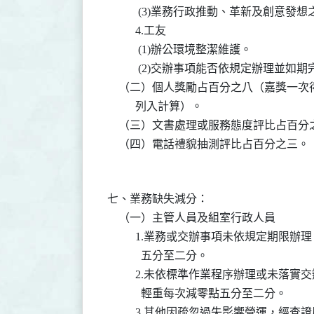
           (3)業務行政推動、革新及創意發
          4.工友

           (1)辦公環境整潔維護。

           (2)交辦事項能否依規定辦理並如期
    （二）個人獎勵占百分之八（嘉獎一
          列入計算）。

    （三）文書處理或服務態度評比占百分
七、業務缺失減分：

    （一）主管人員及組室行政人員

          1.業務或交辦事項未依規定期
            五分至二分。

          2.未依標準作業程序辦理或未
            輕重每次減零點五分至二分。

          3.其他因疏忽過失影響營運，