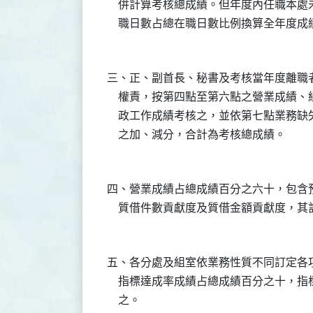
    併計算考核總成績。但年度內任職本
三、正、副首長、秘書及考核當年度離職者
    權責，按第四點至第六點之營業成績
    政工作成績考核之，並依第七點業務
四、營業成績占總成績百分之六十，包含預
五、各分處及組室依業務性質不同訂定各項
    指標達成率成績占總成績百分之十，