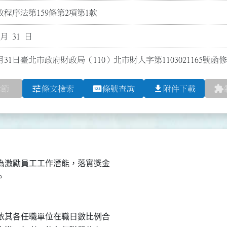
程序法第159條第2項第1款
 月 31 日
月31日臺北市政府財政局（110）北市財人字第1103021165
tune
pin
file_download
extension
章節
條文檢索
條號查詢
附件下載
激勵員工工作潛能，落實獎金

其各任職單位在職日數比例合
