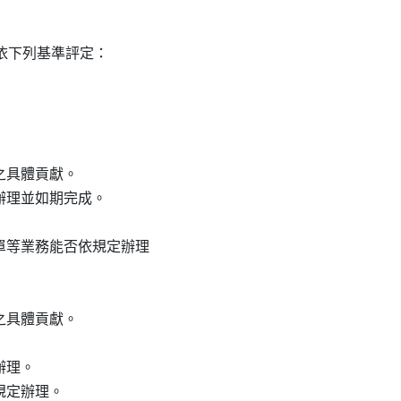
下列基準評定：

想之具體貢獻。

規定辦理並如期完成。

立質借單等業務能否依規定辦理

想之具體貢獻。

辦理。

依規定辦理。
