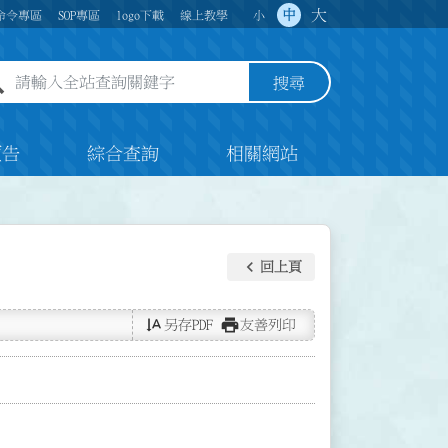
大
中
命令專區
SOP專區
logo下載
線上教學
小
全站查詢關鍵字欄位
搜尋
預告
綜合查詢
相關網站
keyboard_arrow_left
回上頁
text_rotate_vertical
print
另存PDF
友善列印