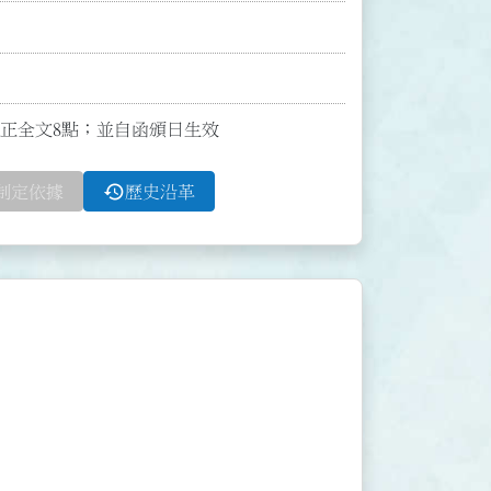
號函修正全文8點；並自函頒日生效
history
制定依據
歷史沿革