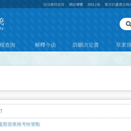
回法務局首頁
網站導覽
ENGLISH
都市計畫書法規
規查詢
解釋令函
訴願決定書
草案
7
處質借業務考核要點