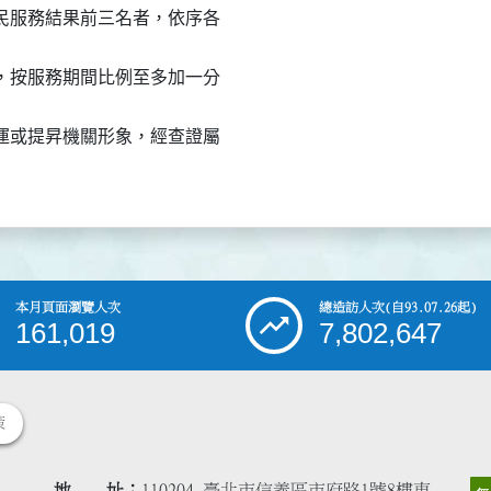
為民服務結果前三名者，依序各



者，按服務期間比例至多加一分

營運或提昇機關形象，經查證屬

本月頁面瀏覽人次
總造訪人次
(自93.07.26起)
161,019
7,802,647
策
地 址
110204 臺北市信義區市府路1號8樓東