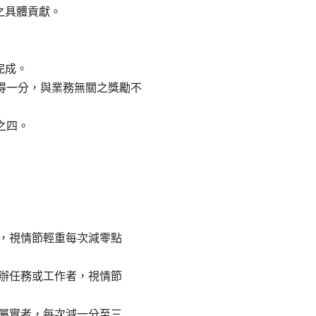
想之具體貢獻。

完成。

次得一分，與業務無關之獎勵不

之四。

限辦理，視情節輕重每次減零點

落實交辦任務或工作者，視情節

經查證屬實者，每次減一分至三
