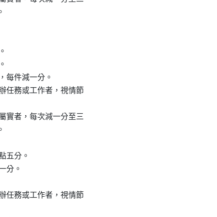


。

。

符者，每件減一分。

落實交辦任務或工作者，視情節

經查證屬實者，每次減一分至三



零點五分。

減一分。

落實交辦任務或工作者，視情節
