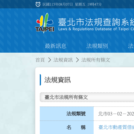
跳到主要內容
alarm
:::
民國115年08月07日 星期五
19時47分
最新訊息
法規類別
法
:::
:::
首頁
法規資訊
法規所有條文
法規資訊
臺北市法規所有條文
法規類號
北市03－02－202
臺北市動產質借
名 稱