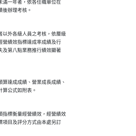
處未滿一年者，依各任職單位在

以外各級人員之考核，依層級

、經營績效指標達成率成績及行

缺失及第八點業務推行績效顯著

算達成成績、營業成長成績、

指標衡量經營績效，經營績效

指標項目及評分方式由本處另訂
