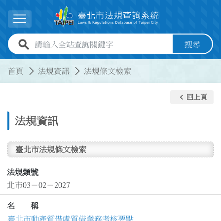
跳到主要內容
展開選單
全站查詢關鍵字欄位
搜尋
:::
:::
首頁
法規資訊
法規條文檢索
keyboard_arrow_left
回上頁
法規資訊
臺北市法規條文檢索
法規類號
北市03－02－2027
名 稱
臺北市動產質借處質借業務考核要點