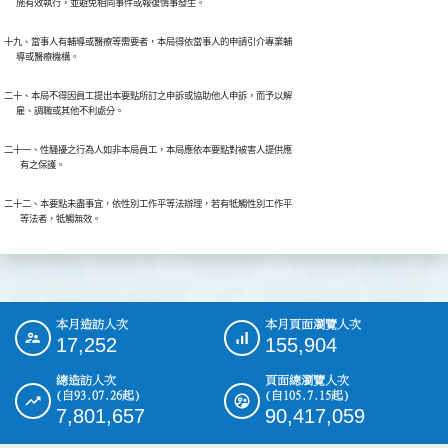
      施有效執行，並避免相同事件或報復情事發生。
十九、當事人有輔導或醫療等需要者，本局得依當事人的申請引介專業輔

      導或醫療機構。
二十、本局不得因員工提出本要點所訂之申訴或協助他人申訴，而予以解

      雇、調職或其他不利處分。
二十一、性騷擾之行為人如非本局員工，本局應依本要點對被害人提供應

        有之保護。
二十二、本要點未盡事宜，依性別工作平等法辦理，若有牴觸性別工作平

        等法者，牴觸無效。
本月造訪人次
本月頁面瀏覽人次
:::
17,252
155,904
總造訪人次
頁面總瀏覽人次
(自93.07.26起)
(自105.7.15起)
7,801,657
90,417,059