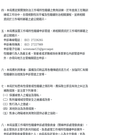
四、本局應定期實施防治工作場所性騷擾之教育訓練，於年度員工在職訓

    練或工作坊中，合理規劃性別平權及性騷擾防治相關課程，並將相關

    資訊於工作場所顯著之處公開揭示。
五、本局應設置工作場所性騷擾申訴管道，將相關資訊於工作場所顯著之

    處公開揭示。

    申訴專線電話：（02）27226265

    申訴專用傳真：（02）27227989

    申訴電子信箱： writetome123@gov.taipei

    性騷擾行為人為雇主者，受雇者或求職者除依事業單位內部管道申訴

    外，亦得向地方主管機關提出申訴。
六、本局應利用集會、廣播及印刷品等各種傳遞訊息方式，加強同仁有關

    性騷擾防治措施及申訴管道之宣導。
七、本局於知悉有性侵害或性騷擾之情形時，應採取立即且有效之糾正及

    補救措施，並注意下列事項：

（一）保護被害人之權益及隱私。

（二）對所屬場域空間安全之維護或改善。

（三）對行為人之懲處。

（四）其他防治及改善措施。

（五）對身心障礙者依其障別提供必要之協助。
八、本局設置工作場所性騷擾申訴處理委員會〈簡稱申訴處理委員會〉，

    由主管與非主管代表共同組成，負責處理工作場所性騷擾申訴案件。

    申訴處理委員會置委員七人，由局長指定其中一人為主任委員，並為
