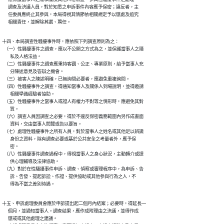
      調查及決議人員，對於知悉之申訴事件內容應予保密；違反者，主

      任委員應終止其參與，本局得視其情節依相關規定予以懲處及追究

      相關責任，並解除其選、聘任。
十四、本局調查性騷擾事件時，應依照下列調查原則為之：

  （一）性騷擾事件之調查，應以不公開之方式為之，並保護當事人之隱

        私及人格法益。

  （二）性騷擾事件之調查應秉持客觀、公正、專業原則，給予當事人充

        分陳述意見及答辯之機會。

  （三）被害人之陳述明確，已無詢問必要者，應避免重複詢問。

  （四）性騷擾事件之調查，得通知當事人及關係人到場說明，並得邀請

        相關學識經驗者協助。

  （五）性騷擾事件之當事人或證人有權力不對等之情形時，應避免其對

        質。

  （六）調查人員因調查之必要，得於不違反保密義務範圍內另作成書面

        資料，交由當事人閱覽或告以要旨。

  （七）處理性騷擾事件之所有人員，對於當事人之姓名或其他足以辨識

        身份之資料，除有調查必要或基於公共安全之考量者外，應予保

        密。

  （八）性騷擾事件調查過程中，得視當事人之身心狀況，主動轉介或提

        供心理輔導及法律協助。

  （九）對於在性騷擾事件申訴、調查、偵察或審理程序中，為申訴、告

        訴、告發、提起訴訟、作證、提供協助或其他參與行為之人，不

        得為不當之差別待遇。
十五、申訴處理委員會應於申訴提出起二個月內結案；必要時，得延長一

      個月，並通知當事人。調查結果，應作成附理由之決議，並得作成

      懲戒或其他處理之建議。
