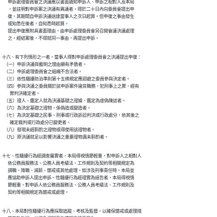
      申訴處理委員會之決議應以書面通知申訴人、申訴之相對人及本局

      ，並註明對申訴案之決議有異議者，得於二十日內向委員會提出申

      復，其期間自申訴決議送達當事人之次日起算。但申復之事由發生

      或知悉在後者，自知悉時起算。

      提出申復應附具書面理由，由申訴處理委員會另召開會議決議處理

      之。經結案後，不得就同一事由，再提出申訴。
十六、有下列情形之一者，當事人得對申訴處理委員會之決議提出申復：

  （一）申訴決議與載明之理由顯有矛盾者。

  （二）申訴處理委員會之組織不合法者。

  （三）依性騷擾防治準則第十五條規定應迴避之委員參與決定者。

  （四）參與決議之委員關於該申訴案件違背職務，犯刑事上之罪，經有

        罪判決確定者。

  （五）證人、鑑定人就為決議基礎之證據、鑑定為虛偽陳述者。

  （六）為決定基礎之證物，係偽造或變造者。

  （七）為決定基礎之民事、刑事或行政訴訟判決或行政處分，依其後之

        確定裁判或行政處分已變更者。

  （八）發現未經斟酌之證物或得使用該證物者。

  （九）原決議就足以影響決議之重要證物漏未斟酌者。
十七、性騷擾行為經調查屬實者，本局得視情節輕重，對申訴人之相對人

      依公務員服務法、公務人員考績法、工作規則及契約等相關規定為

      調職、降職、減薪、懲戒或其他處理。如涉及刑事責任時，本局並

      應協助申訴人提出申訴。性騷擾行為經證實為誣告者，本局得視情

      節輕重，對申訴人依公務員服務法、公務人員考績法、工作規則及

      契約等相關規定為懲戒或處理。
十八、本局對性騷擾行為應採取追蹤、考核及監督，以確保懲戒或處理措
