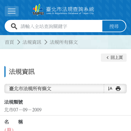
跳到主要內容
展開選單
全站查詢關鍵字欄位
搜尋
:::
:::
首頁
法規資訊
法規所有條文
keyboard_arrow_left
回上頁
法規資訊
text_rotate_vertical
print
臺北市法規所有條文
法規類號
北市07－09－2009
名 稱
(廢)