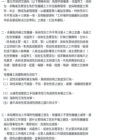
一、臺北市政府交通局（以下簡稱本局）為提供受僱者、派遣勞工、技術

    生、求職者及實習生免於性騷擾之工作及服務環境，並採取適當之預

    防、糾正、懲戒及處理措施，以維護當事人權益及隱私，特依性別工

    作平等法第十三條第一項，及勞動部頒布「工作場所性騷擾防治措施

    申訴及懲戒辦法訂定準則」之規定，訂定本要點。
二、本要點所稱之性騷擾，係依性別工作平等法第十二條之定義，指員工

    （包含受僱者、派遣勞工、技術生及實習生）於執行職務時，任何人

    （含各級主管、員工、民眾…等）以性要求、具有性意味或性別歧視

    之言詞或行為，對其造成敵意性、脅迫性或冒犯性之工作環境，致侵

    犯或干擾其人格尊嚴、人身自由或影響其工作表現；或主管對員工（

    包含受僱者、派遣勞工、技術生及實習生）或求職者為明示或暗示之

    性要求、具有性意味或性別歧視之言詞或行為，作為勞務契約成立、

    存續、變更或分發、配置、報酬、考績、陞遷、降調、獎懲之交換條

    件。

    性騷擾之具體態樣包含如下：

（一）因性別差異所產生侮辱、蔑視或歧視之態度及行為。

（二）與性有關之不適當、不悅、冒犯性質之語言、身體、碰觸或性要求

      。

（三）以威脅或懲罰之手段要求性行為或與性有關之行為。

（四）強制性交及性攻擊。

（五）展示具有性意涵或性誘惑之圖片和文字。
三、本局應防治工作場所性騷擾之發生，保護員工不受性騷擾之威脅，建

    立友善的工作環境，提升主管與員工性別平權之觀念。如有性騷擾或

    疑似情事發生時，應即檢討、改善防治措施。

    員工（包含受僱者、派遣勞工、技術生及實習生）於主管非所能支配

    、管理之工作場所工作者，主管人員應為工作環境性騷擾風險類型辨

    識、提供必要防護措施，並事前詳為告知。