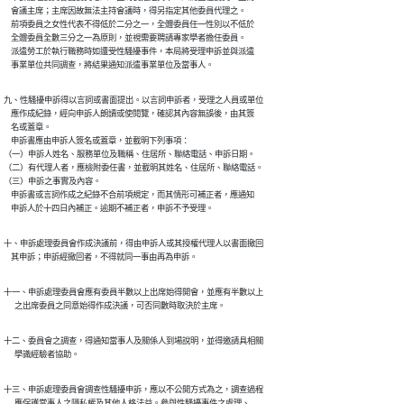
    會議主席；主席因故無法主持會議時，得另指定其他委員代理之。

    前項委員之女性代表不得低於二分之一，全體委員任一性別以不低於

    全體委員全數三分之一為原則，並視需要聘請專家學者擔任委員。

    派遣勞工於執行職務時如遭受性騷擾事件，本局將受理申訴並與派遣

    事業單位共同調查，將結果通知派遣事業單位及當事人。
九、性騷擾申訴得以言詞或書面提出。以言詞申訴者，受理之人員或單位

    應作成紀錄，經向申訴人朗讀或使閱覽，確認其內容無誤後，由其簽

    名或蓋章。

    申訴書應由申訴人簽名或蓋章，並載明下列事項：

（一）申訴人姓名、服務單位及職稱、住居所、聯絡電話、申訴日期。

（二）有代理人者，應檢附委任書，並載明其姓名、住居所、聯絡電話。

（三）申訴之事實及內容。

    申訴書或言詞作成之紀錄不合前項規定，而其情形可補正者，應通知

    申訴人於十四日內補正。逾期不補正者，申訴不予受理。
十、申訴處理委員會作成決議前，得由申訴人或其授權代理人以書面撤回

    其申訴；申訴經撤回者，不得就同一事由再為申訴。
十一、申訴處理委員會應有委員半數以上出席始得開會，並應有半數以上

      之出席委員之同意始得作成決議，可否同數時取決於主席。
十二、委員會之調查，得通知當事人及關係人到場說明，並得邀請具相關

      學識經驗者協助。
十三、申訴處理委員會調查性騷擾申訴，應以不公開方式為之，調查過程

      應保護當事人之隱私權及其他人格法益。參與性騷擾事件之處理、
