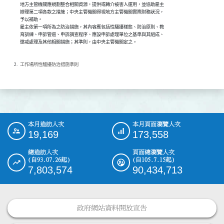
地方主管機關應規劃整合相關資源，提供或轉介被害人運用，並協助雇主

辦理第二項各款之措施；中央主管機關得視地方主管機關實際財務狀況，

予以補助。

雇主依第一項所為之防治措施，其內容應包括性騷擾樣態、防治原則、教

育訓練、申訴管道、申訴調查程序、應設申訴處理單位之基準與其組成、

懲戒處理及其他相關措施；其準則，由中央主管機關定之。
工作場所性騷擾防治措施準則
本月造訪人次
本月頁面瀏覽人次
:::
19,169
173,558
總造訪人次
頁面總瀏覽人次
(自93.07.26起)
(自105.7.15起)
7,803,574
90,434,713
政府網站資料開放宣告