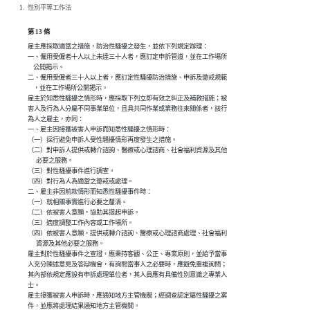
性別平等工作法
第 13 條
雇主應採取適當之措施，防治性騷擾之發生，並依下列規定辦理：

一、僱用受僱者十人以上未達三十人者，應訂定申訴管道，並在工作場所

    公開揭示。

二、僱用受僱者三十人以上者，應訂定性騷擾防治措施、申訴及懲戒規範

    ，並在工作場所公開揭示。

雇主於知悉性騷擾之情形時，應採取下列立即有效之糾正及補救措施；被

害人及行為人分屬不同事業單位，且具共同作業或業務往來關係者，該行

為人之雇主，亦同：

一、雇主因接獲被害人申訴而知悉性騷擾之情形時：

（一）採行避免申訴人受性騷擾情形再度發生之措施。

（二）對申訴人提供或轉介諮詢、醫療或心理諮商、社會福利資源及其他

      必要之服務。

（三）對性騷擾事件進行調查。

（四）對行為人為適當之懲戒或處理。

二、雇主非因前款情形而知悉性騷擾事件時：

（一）就相關事實進行必要之釐清。

（二）依被害人意願，協助其提起申訴。

（三）適度調整工作內容或工作場所。

（四）依被害人意願，提供或轉介諮詢、醫療或心理諮商處理、社會福利

      資源及其他必要之服務。

雇主對於性騷擾事件之查證，應秉持客觀、公正、專業原則，並給予當事

人充分陳述意見及答辯機會，有詢問當事人之必要時，應避免重複詢問；

其內部依規定應設有申訴處理單位者，其人員應有具備性別意識之專業人

士。

雇主接獲被害人申訴時，應通知地方主管機關；經調查認定屬性騷擾之案

件，並應將處理結果通知地方主管機關。
