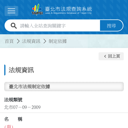
跳到主要內容
展開選單
全站查詢關鍵字欄位
搜尋
:::
:::
首頁
法規資訊
制定依據
keyboard_arrow_left
回上頁
法規資訊
臺北市法規制定依據
法規類號
北市07－09－2009
名 稱
(廢)