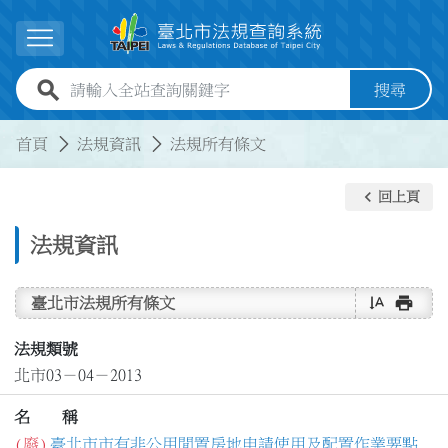
跳到主要內容
展開選單
全站查詢關鍵字欄位
搜尋
:::
:::
首頁
法規資訊
法規所有條文
keyboard_arrow_left
回上頁
法規資訊
text_rotate_vertical
print
臺北市法規所有條文
法規類號
北市03－04－2013
名 稱
(廢)
臺北市市有非公用閒置房地申請使用及配置作業要點