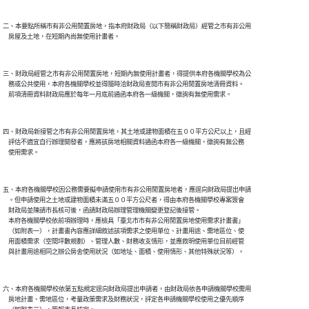
二、本要點所稱市有非公用閒置房地，指本府財政局（以下簡稱財政局）經管之市有非公用

三、財政局經管之市有非公用閒置房地，短期內無使用計畫者，得提供本府各機關學校為公

    務或公共使用，本府各機關學校並得隨時洽財政局查閱市有非公用閒置房地清冊資料。

四、財政局新接管之市有非公用閒置房地，其土地或建物面積在五００平方公尺以上，且經

    評估不適宜自行辦理開發者，應將該房地相關資料通函本府各一級機關，徵詢有無公務

五、本府各機關學校因公務需要擬申請使用市有非公用閒置房地者，應逕向財政局提出申請

    。但申請使用之土地或建物面積未滿五００平方公尺者，得由本府各機關學校專案簽會

    財政局並陳請市長核可後，函請財政局辦理管理機關變更登記後接管。

    本府各機關學校依前項辦理時，應檢具「臺北市市有非公用閒置房地使用需求計畫書」

    （如附表一），計畫書內容應詳細敘述該項需求之使用單位、計畫用途、需地區位、使

    用面積需求（空間坪數規劃）、管理人數、財務收支情形，並應敘明使用單位目前經管

六、本府各機關學校依第五點規定逕向財政局提出申請者，由財政局依各申請機關學校需用

    房地計畫、需地區位，考量政策需求及財務狀況，評定各申請機關學校使用之優先順序
