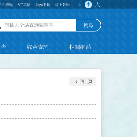
大
中
命令專區
SOP專區
logo下載
線上教學
小
全站查詢關鍵字欄位
搜尋
預告
綜合查詢
相關網站
keyboard_arrow_left
回上頁