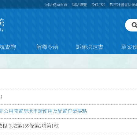
回法務局首頁
網站導覽
ENGLISH
都市計畫書法規
規查詢
解釋令函
訴願決定書
草案
3
非公用閒置房地申請使用及配置作業要點
程序法第159條第2項第1款