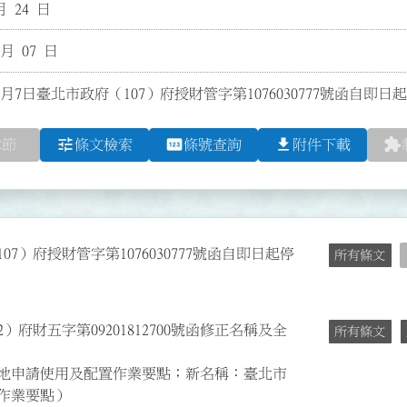
月 24 日
 月 07 日
2月7日臺北市政府（107）府授財管字第1076030777號函自即日
tune
pin
file_download
extension
章節
條文檢索
條號查詢
附件下載
07）府授財管字第1076030777號函自即日起停
所有條文
）府財五字第09201812700號函修正名稱及全
所有條文
地申請使用及配置作業要點；新名稱：臺北市
作業要點）