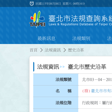
跳到主要內容
alarm
:::
民國115年08月08日 星期六
06時16分
最新訊息
法規類別
法
:::
:::
首頁
法規資訊
歷史沿革
法規資訊
臺北市歷史沿革
法規類號
北市03－04－201
(廢)
臺北市市有
名 稱
法規位階
行政規則：屬行政