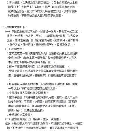
          2.專人送達（含快遞及便利商店快遞）：於收件期間內之上班

            時間（上午九時至下午五時），送至110208臺北市市府路一

            號四樓西北區，臺北市政府文化局秘書室簽收。以本局收件

            時間為憑，不得因快遞或人員延誤而提出異議。
七、應檢具文件如下：

    （一）申請者應檢具以下文件（除書函一份外，其他皆一式二份）：

          書函、申請書（含表格一至四）、詳細修繕計畫書「內含設施

          設置、修繕之完整計畫（包括空間用途、施作項目、施作材料

          、施作方式、施作進度、施作設計圖等）、目標及效益」。

    （二）相關文件：

          1.當年度或前一期（需在有效期內）建築物公共安全及消防安

            全檢查報告（如為本案申請計畫之改善項目請註明，未列入

            本計畫之改善項目亦請說明改善計畫）。

          2.前一年度營運成果報告（含納稅證明及活動紀錄）。

          3.營運計畫書：申請補助之空間當年度整體營運與空間使用計

            畫（含相關活動紀錄、使用頻率）及後續維護或管理計畫等

            。

          4.所有權狀或租賃契約影本（租賃契約期間自送件日起，需達

            一年以上）等有權使用該空間之證明文件。

          5.空間所有權人同意修繕之同意書。

          6.空間平面圖（須註明各區域坪數及用途，並標示出入口及消

            防安全設施）平面圖、立面圖、剖面圖等相關圖說（圖面須

            專業技師蓋章簽證）及註明藝文表演空間使用面積（演出、

            排練、展示）及其他設施面積。

          7.申請單位立案證書。

    （三）通知補件須於七日內補齊，並以一次為限。

    （四）本局收受之所有申請資料及附件，不論是否給予補助，本局原

          則上不予退件。申請者如要求退還，須備妥具地址之回郵信封
