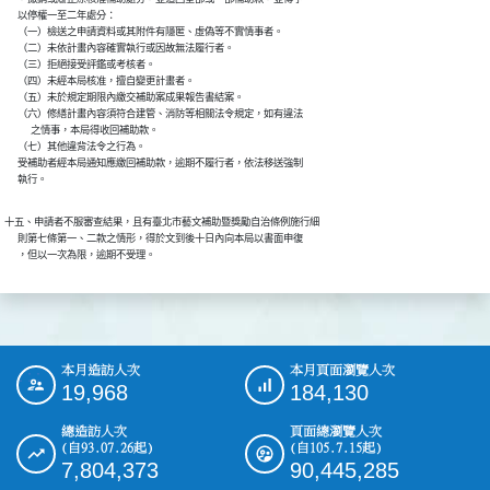
      以停權一至二年處分：

      （一）檢送之申請資料或其附件有隱匿、虛偽等不實情事者。

      （二）未依計畫內容確實執行或因故無法履行者。

      （三）拒絕接受評鑑或考核者。

      （四）未經本局核准，擅自變更計畫者。

      （五）未於規定期限內繳交補助案成果報告書結案。

      （六）修繕計畫內容須符合建管、消防等相關法令規定，如有違法

            之情事，本局得收回補助款。

      （七）其他違背法令之行為。

      受補助者經本局通知應繳回補助款，逾期不履行者，依法移送強制

      執行。
十五、申請者不服審查結果，且有臺北市藝文補助暨獎勵自治條例施行細

      則第七條第一、二款之情形，得於文到後十日內向本局以書面申復

      ，但以一次為限，逾期不受理。
本月造訪人次
本月頁面瀏覽人次
:::
19,968
184,130
總造訪人次
頁面總瀏覽人次
(自93.07.26起)
(自105.7.15起)
7,804,373
90,445,285