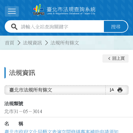
跳到主要內容
展開選單
全站查詢關鍵字欄位
搜尋
:::
:::
首頁
法規資訊
法規所有條文
keyboard_arrow_left
回上頁
法規資訊
text_rotate_vertical
print
臺北市法規所有條文
法規類號
北市31－05－3014
名 稱
臺北市政府文化局藝文表演空間修繕專案補助申請須知