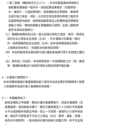
          2.第二期款（補助款百分之三十）：於本局書面通知修繕竣工

            會勘審查通過起一個月內，檢送結案成果報告（含整修前、

            中、後照片、工程結算資料、接受補助收支明細表、專業單

            位認可後之噪音、消防、公共安全等改善資料修繕工程若涉

            及建築物室內裝修、使用執照變更或足以影響修繕空間使用

            規範之項目，需檢附相關主管機關核可證明）及第二期款領

            據至本局核定後撥付。

    （三）獲補助者應依稅法及一般公認會計原則之規定，製作、取得及

          保存合法之原始支出憑證（正本），於計畫執行完畢後一個月

          內，檢齊相關原始支出憑證（正本）送本局辦理結報及核銷。

          上開規定如有修正，則請配合依新規定辦理。

    （四）本局保留得改採事前撥付或計畫結束後撥付等方式辦理之權利

          。

    （五）每年度二月底前，本局將寄發前一年度補助款之扣（免）繳憑

          單，獲補助者應自行依照所得稅法規定辦理申報扣繳。
十、計畫執行期間如下：

    依本局審核通過計畫書面通知起三個月內完成並應於辦理修繕工程開

    工前通報本局並於竣工後通報本局查驗。
十一、申請變更如下：

      經核定補助之申請案，應依計畫內容確實執行，若因計畫變更（含

      經費變更）或因故無法履行，應於計畫辦理至少十日前於市民服務

      大平台或函報本局提出申請，但以一次為限，違者列入行政考核紀

      錄；惟因不可歸責或不可抗力之事由（天災、戰爭、暴亂、禁運、

      政府法令限制等），致未能依計畫內容執行或履行時，則不在此限

      。