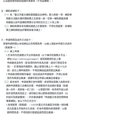
    以及變更使用執照相關作業費等（不含設備費﹚。
五、補助金額如下：

    （一）依「臺北市藝文補助暨獎勵自治條例」第九條第一項：補助舉

          辦藝文活動計畫所需經費之全部或一部。但單一補助案最高補

          助額度以該年度補助預算分支項目百分之二十為上限。

    （二）補助款應依本局審核通過之計畫使用，不得任意變更，各補助

          案之補助額度由評審委員會決議之。
六、申請時間及送件方式如下：

    受理申請時間以本局網站公告時間為準，以線上或紙本申請方式送件

    （兩者擇一）：

    （一）線上申請：

          1.於本府市民服務大平台申請系統（以下稱市民服務大平台，

            網址:https://service.gov.taipei/）填寫相關資料並上傳

            申請書表及附件（影音資料附件若為光碟，請另行寄送至本

            局），於受理收件期間內（截止受理日晚上十一時五十九分

            前）成功上傳申請資料，不得因傳送延誤而提出異議。

          2.申請者須取得案件編號，始完成送件申請程序，不得以系統

            操作失敗提出異議，請儘早提出申請以維護自身權益。

    （二）紙本送件：申請者應於收件期間，掛號寄送或專人送達本局，

          請將申請案裝入自備信封套，申請案表件及詳細計畫書（除書

          函一份外，其餘皆一式二份），以單面印刷，依序排列並以迴

          紋針或燕尾夾固定之，請勿裝訂或以膠裝或環裝形式送件（以

          利送印及開會審查）。外封套請書明「申請藝文表演空間修繕

          專案補助」並以下列方式交付：

          1.掛號郵寄（限郵遞）：110208臺北市信義區市府路一號四樓

            西北區臺北市政府文化局收。於收件期間內掛號郵寄，以郵

            戳時間為憑，不得因假日郵遞延誤而提出異議。
