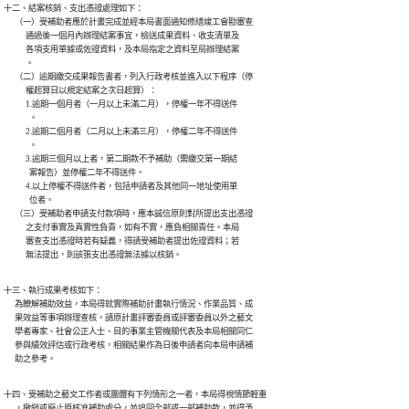
十二、結案核銷、支出憑證處理如下：

      （一）受補助者應於計畫完成並經本局書面通知修繕竣工會勘審查

            通過後一個月內辦理結案事宜，檢送成果資料、收支清單及

            各項支用單據或佐證資料，及本局指定之資料至局辦理結案

            。

      （二）逾期繳交成果報告書者，列入行政考核並進入以下程序（停

            權起算日以規定結案之次日起算）：

            1.逾期一個月者（一月以上未滿二月），停權一年不得送件

              。

            2.逾期二個月者（二月以上未滿三月），停權二年不得送件

              。

            3.逾期三個月以上者，第二期款不予補助（需繳交第一期結

              案報告）並停權二年不得送件。

            4.以上停權不得送件者，包括申請者及其他同一地址使用單

              位者。

      （三）受補助者申請支付款項時，應本誠信原則對所提出支出憑證

            之支付事實及真實性負責，如有不實，應負相關責任。本局

            審查支出憑證時若有疑義，得請受補助者提出佐證資料；若

            無法提出，則該張支出憑證無法據以核銷。
十三、執行成果考核如下：

      為瞭解補助效益，本局得就實際補助計畫執行情況、作業品質、成

      果效益等事項辦理查核，請原計畫評審委員或評審委員以外之藝文

      學者專家、社會公正人士、目的事業主管機關代表及本局相關同仁

      參與績效評估或行政考核，相關結果作為日後申請者向本局申請補

      助之參考。
十四、受補助之藝文工作者或團體有下列情形之一者，本局得視情節輕重

      ，撤銷或廢止原核准補助處分，並追回全部或一部補助款，並得予
