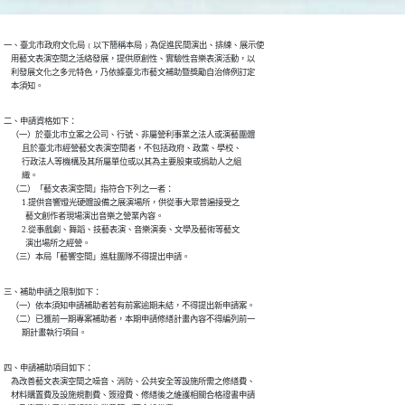
一、臺北市政府文化局﹙以下簡稱本局﹚為促進民間演出、排練、展示使

    用藝文表演空間之活絡發展，提供原創性、實驗性音樂表演活動，以

    利發展文化之多元特色，乃依據臺北市藝文補助暨獎勵自治條例訂定

    本須知。
二、申請資格如下：

    （一）於臺北巿立案之公司、行號、非屬營利事業之法人或演藝團體

          且於臺北市經營藝文表演空間者，不包括政府、政黨、學校、

          行政法人等機構及其所屬單位或以其為主要股東或捐助人之組

          織。

    （二）「藝文表演空間」指符合下列之一者：

          1.提供音響燈光硬體設備之展演場所，供從事大眾普遍接受之

            藝文創作者現場演出音樂之營業內容。

          2.從事戲劇、舞蹈、技藝表演、音樂演奏、文學及藝術等藝文

            演出場所之經營。

    （三）本局「藝響空間」進駐團隊不得提出申請。
三、補助申請之限制如下：

    （一）依本須知申請補助者若有前案逾期未結，不得提出新申請案。

    （二）已獲前一期專案補助者，本期申請修繕計畫內容不得編列前一

          期計畫執行項目。
四、申請補助項目如下：

    為改善藝文表演空間之噪音、消防、公共安全等設施所需之修繕費、

    材料購置費及設施規劃費、簽證費、修繕後之維護相關合格證書申請
