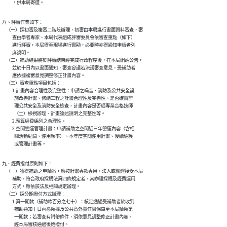
          ，供本局寄還。
八、評審作業如下：

    （一）採初審及複審二階段辦理，初審由本局進行書面資料審查，審

          查由學者專家、本局代表組成評審委員會依審查重點（如下）

          進行評審，本局得至現場進行實勘，必要時亦得通知申請者列

          席說明。

    （二）補助結果將於評審結束經完成行政程序後，在本局網站公告，

          並於十日內以書面通知，審查會議若決議審查意見，受補助者

          應依據複審意見調整修正計畫內容。

    （三）審查重點項目包括：

          1.計畫內容合理性及完整性：申請之噪音、消防及公共安全設

            施改善計畫、修繕工程之計畫合理性及完善性、是否確實辦

            理公共安全及消防安全檢查、計畫內容是否經專業合格技師

            （士）檢視辦理、計畫論述說明之完整性等。

          2.預算經費編列之合理性。

          3.空間營運管理計畫：申請補助之空間近三年營運內容（含相

            關活動紀錄、使用頻率）、本年度空間使用計畫、後續維護

            或管理計畫等。
九、經費撥付原則如下：

    （一）獲得補助之申請案，應按計畫專款專用。法人或團體接受本局

          補助，符合政府採購法第四條規定者，其辦理採購及經費運用

          方式，應依該法及相關規定辦理。

    （二）採分期撥付方式辦理︰

          1.第一期款（補助款百分之七十）：核定通過受補助者於收到

            補助通知十日內憑領據及公共意外責任險保單至本局請領第

            一期款；若審查有附帶條件，須依意見調整修正計畫內容，

            經本局審核通過後始撥付。
