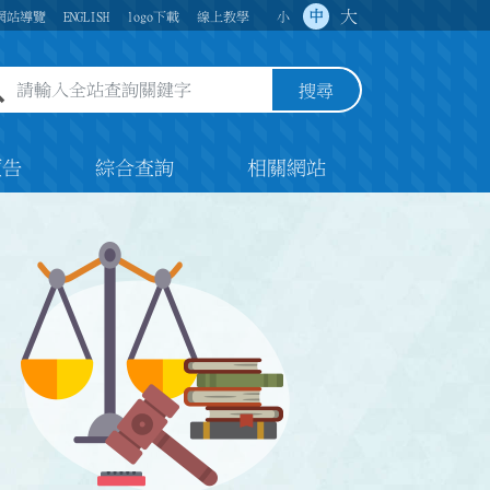
大
中
網站導覽
ENGLISH
logo下載
線上教學
小
全站查詢關鍵字欄位
搜尋
預告
綜合查詢
相關網站
法律天秤與法槌圖示