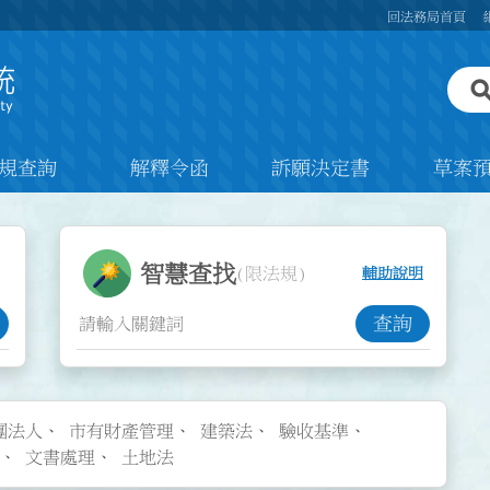
回法務局首頁
規查詢
解釋令函
訴願決定書
草案
智慧查找功能
智慧查找
(限法規)
輔助說明
查詢
團法人
市有財產管理
建築法
驗收基準
文書處理
土地法