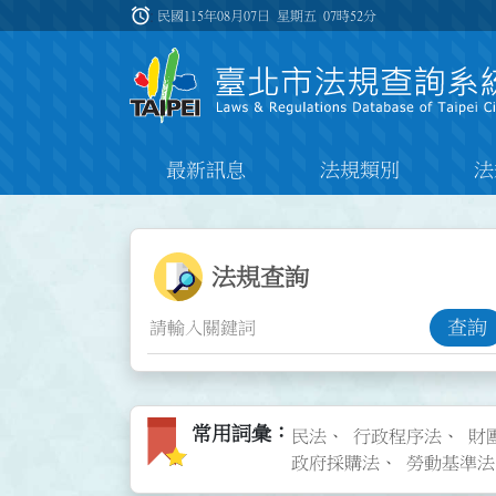
跳到主要內容
alarm
:::
民國115年08月07日 星期五
07時52分
最新訊息
法規類別
法
:::
:::
法規查詢功能
法規查詢
查詢
常用詞彙圖標
常用詞彙
民法
行政程序法
財
政府採購法
勞動基準法