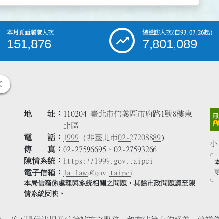
本月頁面瀏覽人次
總造訪人次
(自93.07.26起)
151,876
7,801,089
策
地 址
110204 臺北市信義區市府路1號8樓東
北區
電 話
1999
(非臺北市
02-27208889
)
小
傳 真
02-27596695、02-27593266
陳情系統
https://1999.gov.taipei
電子信箱
la_laws@gov.taipei
本局信箱係處理與系統相關之問題，其餘市政問題請至陳
情系統反映。