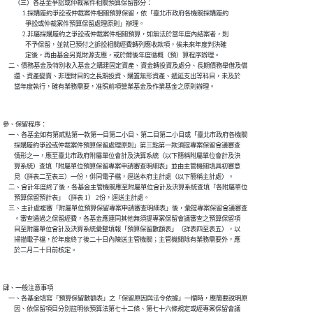
        （三）各基金爭訟或仲裁案件相關預算保留部分：

              1.採購履約爭訟或仲裁案件相關預算保留，依「臺北市政府各機關採購履約

                爭訟或仲裁案件預算保留處理原則」辦理。

              2.非屬採購履約之爭訟或仲裁案件相關預算，如無法於當年度內結案者，則

                不予保留，並就已預付之訴訟相關經費轉列應收款項，俟未來年度判決確

                定後，再由基金另覓財源支應，或於爾後年度循概（預）算程序辦理。

    二、債務基金及特別收入基金之購建固定資產、資金轉投資及處分、長期債務舉借及償

        還、資產變賣、非理財目的之長期投資、購置無形資產、遞延支出等科目，未及於

參、保留程序：

    一、各基金如有第貳點第一款第一目第二小目、第二目第二小目或「臺北市政府各機關

        採購履約爭訟或仲裁案件預算保留處理原則」第三點第一款須提專案保留會議審查

        情形之一，應至臺北市政府附屬單位會計及決算系統（以下簡稱附屬單位會計及決

        算系統）查填「附屬單位預算保留專案申請審查明細表」並由主管機關填具初審意

        見（詳表二至表三）一份，併同電子檔，逕送本府主計處（以下簡稱主計處）。

    二、會計年度終了後，各基金主管機關應至附屬單位會計及決算系統查填「各附屬單位

        預算保留預計表」（詳表 1） 2份，逕送主計處。

    三、主計處複審「附屬單位預算保留專案申請審查明細表」後，彙提專案保留會議審查

        。審查通過之保留經費，各基金應連同其他無須提專案保留會議審查之預算保留項

        目至附屬單位會計及決算系統彙整填報「預算保留數額表」（詳表四至表五），以

        掃描電子檔，於年度終了後二十日內陳送主管機關；主管機關除有業務需要外，應

肆、一般注意事項

    一、各基金填寫「預算保留數額表」之「保留原因與法令依據」一欄時，應簡要說明原

        因、依保留項目分別註明依預算法第七十二條、第七十六條規定或經專案保留會議
