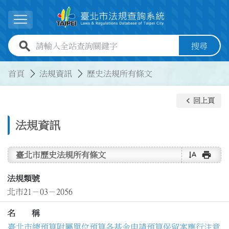
跳到主要內容
展開選單
全站查詢關鍵字欄位
搜尋
:::
:::
首頁
法規資訊
歷史法規所有條文
keyboard_arrow_left
回上頁
法規資訊
text_rotate_vertical
print
臺北市歷史法規所有條文
法規類號
北市21－03－2056
名 稱
臺北市總預算附屬單位預算各基金申請預算保留案應行注意