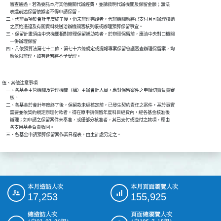
        審查通過，若為委託本府其他機關代辦經費，並請敘明代辦機關及保留金額；無法

        表達前述保留依據者不得申請保留。

    二、代辦事項於會計年度終了後，仍未辦理完竣者，代辦機關應將已支付且可辦理核銷

        之原始憑證及有關資料檢送洽辦機關審核列帳或辦理預算保留事宜。

    三、保留計畫須由中央機關相對辦理保留補助款者，於辦理保留前，應洽中央對口機關

        一併辦理保留

    四、凡依預算法第七十二條、第七十六條規定或提報專案保留會議審查辦理保留案，均

伍、其他注意事項

    一、各基金主管機關及管理機關（構）主辦會計人員，應對保留案件之申請切實負責審

        核。

    二、各基金於會計年度終了後，保留款未經核定前，已發生契約責任之案件，基於事實

        需要並依契約規定辦理付款者，得在原申請保留年度科目經費內，經各基金核准後

        辦理；如申請之保留案件未奉准，或僅部分核准者，其已支付或溢付之款項，應由

        各支用基金負責收回。

本月造訪人次
本月頁面瀏覽人次
:::
17,253
155,925
總造訪人次
頁面總瀏覽人次