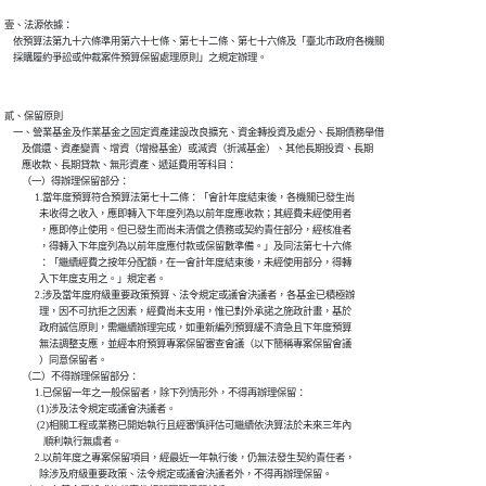
壹、法源依據：

    依預算法第九十六條準用第六十七條、第七十二條、第七十六條及「臺北市政府各機關

貳、保留原則

    一、營業基金及作業基金之固定資產建設改良擴充、資金轉投資及處分、長期債務舉借

        及償還、資產變賣、增資（增撥基金）或減資（折減基金）、其他長期投資、長期

        應收款、長期貸款、無形資產、遞延費用等科目：

        （一）得辦理保留部分：

              1.當年度預算符合預算法第七十二條：「會計年度結束後，各機關已發生尚

                未收得之收入，應即轉入下年度列為以前年度應收款；其經費未經使用者

                ，應即停止使用。但已發生而尚未清償之債務或契約責任部分，經核准者

                ，得轉入下年度列為以前年度應付款或保留數準備。」及同法第七十六條

                ：「繼續經費之按年分配額，在一會計年度結束後，未經使用部分，得轉

                入下年度支用之。」規定者。

              2.涉及當年度府級重要政策預算、法令規定或議會決議者，各基金已積極辦

                理，因不可抗拒之因素，經費尚未支用，惟已對外承諾之施政計畫，基於

                政府誠信原則，需繼續辦理完成，如重新編列預算緩不濟急且下年度預算

                無法調整支應，並經本府預算專案保留審查會議（以下簡稱專案保留會議

                ）同意保留者。

        （二）不得辦理保留部分：

              1.已保留一年之一般保留者，除下列情形外，不得再辦理保留：

               (1)涉及法令規定或議會決議者。

               (2)相關工程或業務已開始執行且經審慎評估可繼續依決算法於未來三年內

                  順利執行無虞者。

              2.以前年度之專案保留項目，經最近一年執行後，仍無法發生契約責任者，

                除涉及府級重要政策、法令規定或議會決議者外，不得再辦理保留。
