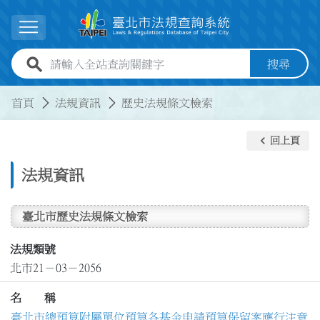
跳到主要內容
展開選單
全站查詢關鍵字欄位
搜尋
:::
:::
首頁
法規資訊
歷史法規條文檢索
keyboard_arrow_left
回上頁
法規資訊
臺北市歷史法規條文檢索
法規類號
北市21－03－2056
名 稱
臺北市總預算附屬單位預算各基金申請預算保留案應行注意