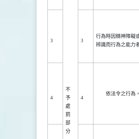
行為時因精神障礙
3
3
辨識而行為之能力
不
依法令之行為
4
予
4
處
罰
部
分