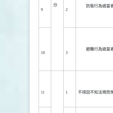
分
防衛行為過當
9
2
避難行為過當
10
3
11
1
不得因不知法規而