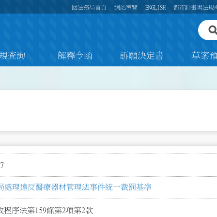
回法務局首頁
網站導覽
ENGLISH
都市計畫書法規
規查詢
解釋令函
訴願決定書
草案
7
局處理違反醫療器材管理法事件統一裁罰基準
程序法第159條第2項第2款