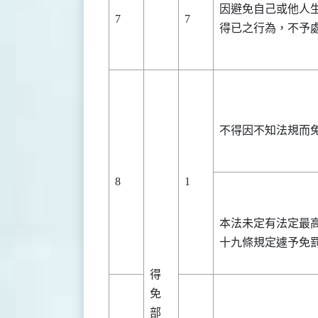
因避免自己或他人
7
7
得已之行為，不予
不得因不知法規而
8
1
本法未定有法定最
十九條規定遽予免
得
免
部