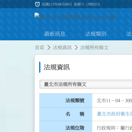
跳到主要內容
alarm
:::
民國115年08月08日 星期六
15時02分
最新訊息
法規類別
法
:::
:::
首頁
法規資訊
法規所有條文
法規資訊
臺北市法規所有條文
法規類號
北市11－04－300
臺北市政府衛生
名 稱
法規位階
行政規則：屬行政