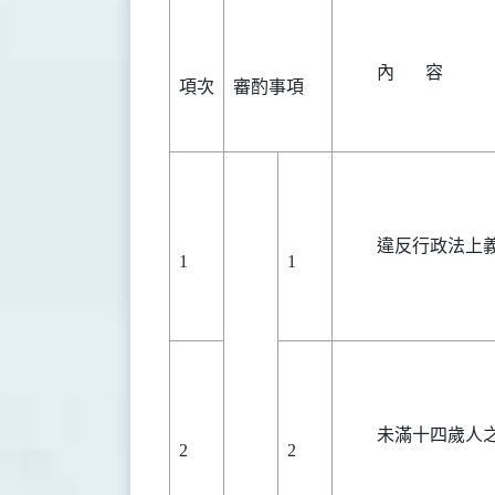
內 容
項次
審酌事項
違反行政法上
1
1
未滿十四歲人
2
2