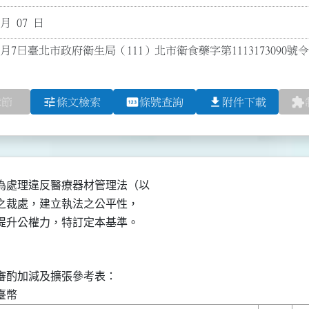
 月 07 日
0月7日臺北市政府衛生局（111）北市衛食藥字第1113173090號
tune
pin
file_download
extension
章節
條文檢索
條號查詢
附件下載
處理違反醫療器材管理法（以

效之裁處，建立執法之公平性，

，提升公權力，特訂定本基準。
酌加減及擴張參考表：
