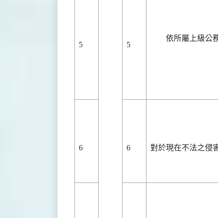
依所屬上級公
5
5
6
6
對於現在不法之侵