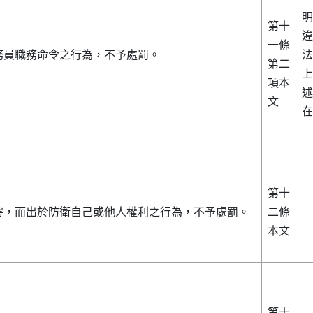
明
第十
違
一條
務員職務命令之行為，不予處罰。
法
第二
上
項本
述
文
在
第十
害，而出於防衛自己或他人權利之行為，不予處罰。
二條
本文
第十