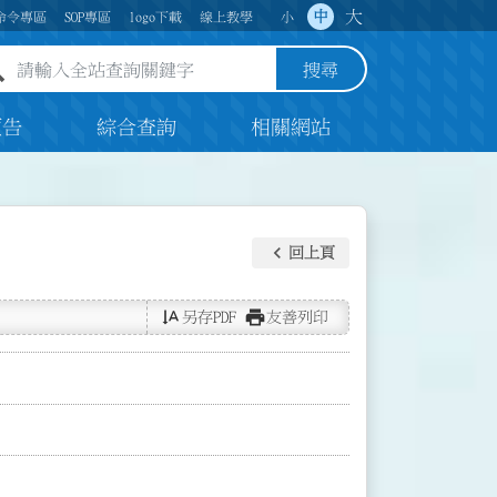
大
中
命令專區
SOP專區
logo下載
線上教學
小
全站查詢關鍵字欄位
搜尋
預告
綜合查詢
相關網站
keyboard_arrow_left
回上頁
text_rotate_vertical
print
另存PDF
友善列印