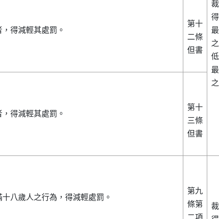
裁
得
第十
者，得減輕其處罰。
最
二條
之
但書
低
最
之
第十
者，得減輕其處罰。
三條
但書
第九
滿十八歲人之行為，得減輕處罰。
條第
裁
二項