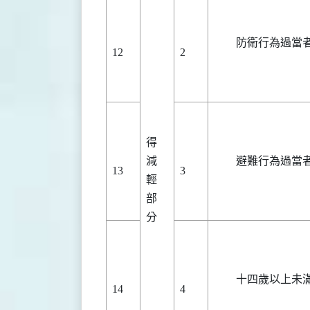
防衛行為過當
12
2
得
減
避難行為過當
13
3
輕
部
分
十四歲以上未
14
4