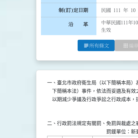
制(訂)定日期
民國 111 年 10
中華民國111年1
沿 革
生效
subject
apps
所有條文
編
一、臺北市政府衛生局（以下簡稱本局）為
    下簡稱本法）事件，依法而妥適及有
    以期減少爭議及行政爭訟之行政成本
二、行政罰法規定有關罰、免罰與裁處之審