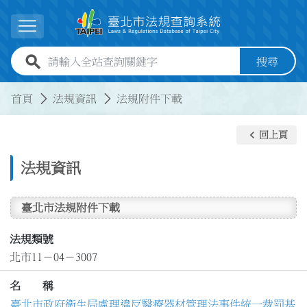
跳到主要內容
展開選單
全站查詢關鍵字欄位
搜尋
:::
:::
首頁
法規資訊
法規附件下載
keyboard_arrow_left
回上頁
法規資訊
臺北市法規附件下載
法規類號
北市11－04－3007
名 稱
臺北市政府衛生局處理違反醫療器材管理法事件統一裁罰基