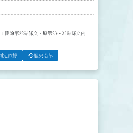
；刪除第22點條文，原第23～25點條文內
history
制定依據
歷史沿革