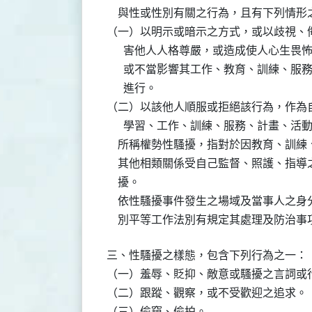
    與性或性別有關之行為，且有下列情形
（一）以明示或暗示之方式，或以歧視、侮
      害他人人格尊嚴，或造成使人心生
      或不當影響其工作、教育、訓練、
      進行。

（二）以該他人順服或拒絕該行為，作為自
      學習、工作、訓練、服務、計畫、活
    所稱權勢性騷擾，指對於因教育、訓
    其他相類關係受自己監督、照護、指
    擾。

    依性騷擾事件發生之場域及當事人之
    別平等工作法別有規定其處理及防治
三、性騷擾之樣態，包含下列行為之一：

（一）羞辱、貶抑、敵意或騷擾之言詞或行
（二）跟蹤、觀察，或不受歡迎之追求。

（三）偷窺、偷拍。
