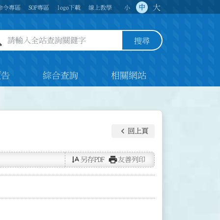
大
中
命令專區
SOP專區
logo下載
線上教學
小
全站查詢關鍵字欄位
搜尋
預告
綜合查詢
相關網站
keyboard_arrow_left
回上頁
text_rotate_vertical
print
另存PDF
友善列印