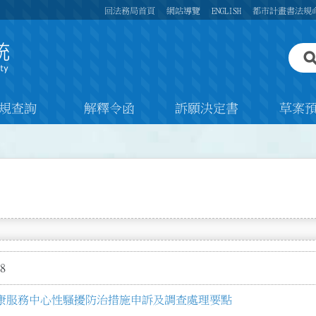
回法務局首頁
網站導覽
ENGLISH
都市計畫書法規
規查詢
解釋令函
訴願決定書
草案
8
康服務中心性騷擾防治措施申訴及調查處理要點