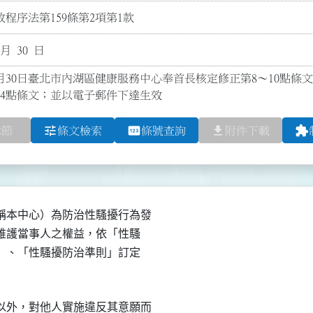
程序法第159條第2項第1款
 月 30 日
4月30日臺北市內湖區健康服務中心奉首長核定修正第8～10點條文
24點條文；並以電子郵件下達生效
tune
pin
file_download
extension
章節
條文檢索
條號查詢
附件下載
本中心）為防治性騷擾行為發

實維護當事人之權益，依「性騷

則」、「性騷擾防治準則」訂定

外，對他人實施違反其意願而
