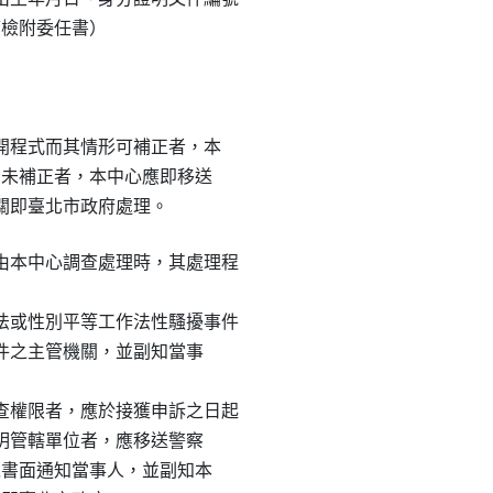
應檢附委任書）

上開程式而其情形可補正者，本

逾期未補正者，本中心應即移送

機關即臺北市政府處理。
本中心調查處理時，其處理程

或性別平等工作法性騷擾事件

該事件之主管機關，並副知當事

權限者，應於接獲申訴之日起

能查明管轄單位者，應移送警察

時以書面通知當事人，並副知本
