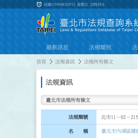
跳到主要內容
alarm
:::
民國115年08月07日 星期五
22時29分
最新訊息
法規類別
法
:::
:::
首頁
法規資訊
法規所有條文
法規資訊
臺北市法規所有條文
法規類號
北市11－02－215
臺北市內湖區健
名 稱