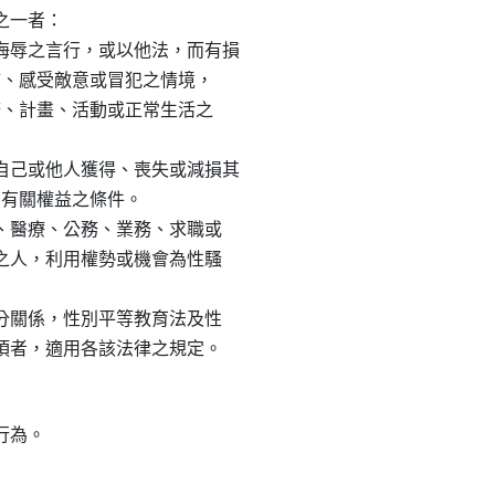
之一者：

辱之言行，或以他法，而有損

畏怖、感受敵意或冒犯之情境，

服務、計畫、活動或正常生活之

己或他人獲得、喪失或減損其

動有關權益之條件。

練、醫療、公務、業務、求職或

導之人，利用權勢或機會為性騷

身分關係，性別平等教育法及性

事項者，適用各該法律之規定。
為。
