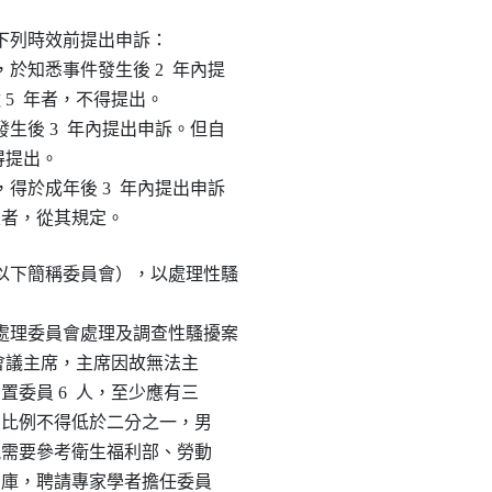
列時效前提出申訴：

知悉事件發生後 2  年內提

 5  年者，不得提出。

後 3  年內提出申訴。但自

得提出。

於成年後 3  年內提出申訴

期限者，從其規定。
下簡稱委員會），以處理性騷

理委員會處理及調查性騷擾案

並為會議主席，主席因故無法主

置委員 6  人，至少應有三

委員比例不得低於二分之一，男

得視需要參考衛生福利部、勞動

人才庫，聘請專家學者擔任委員
