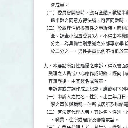
      會成員。

（二）委員會開會時，應有全體人數過半數
      過半數之同意方得決議，可否同數時
（三）於處理性騷擾事件之申訴時，應組成
      查。調查小組置委員3人，不得由本
      分之二為具備性別意識之外部專家
      於二分之一，男性委員比例不得低於
九、本要點所訂性騷擾之申訴，得以書面或
    受理之人員或中心應作成紀錄，經向
    容無誤後，由其簽名或蓋章。

    申訴書或言詞作成之紀錄，應載明下列
（一）申訴人之姓名、性別、出生年月日、
      學之單位與職稱、住所或居所及聯絡電
（二）有法定代理人者，其姓名、性別、出
      、職業、住所或居所及聯絡電話。

（三）有委任代理人者，其姓名、性別、出