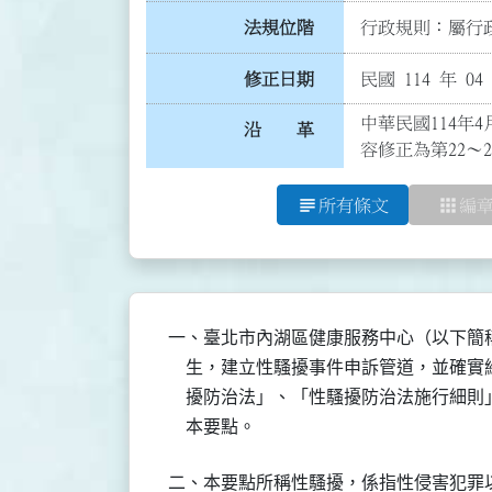
法規位階
行政規則：屬行政
修正日期
民國 114 年 04
中華民國114年
沿 革
容修正為第22～
subject
apps
所有條文
編
一、臺北市內湖區健康服務中心（以下簡稱
    生，建立性騷擾事件申訴管道，並確
    擾防治法」、「性騷擾防治法施行細
    本要點。
二、本要點所稱性騷擾，係指性侵害犯罪以