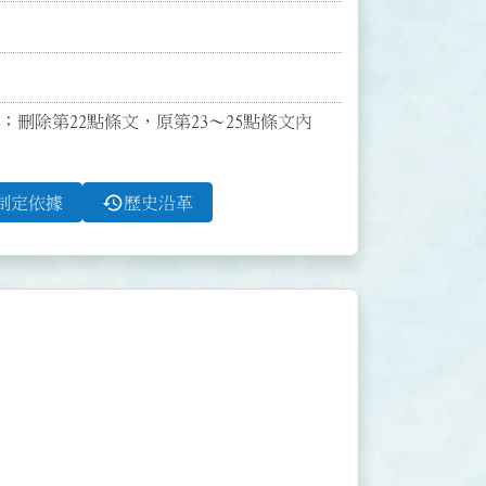
；刪除第22點條文，原第23～25點條文內
history
制定依據
歷史沿革