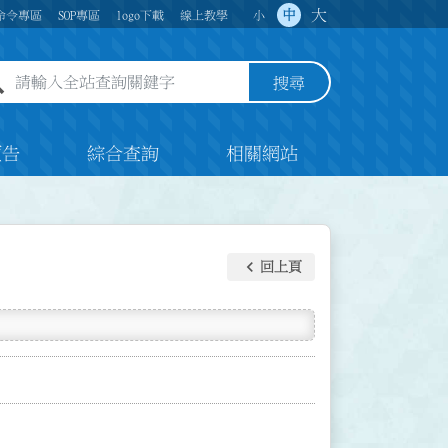
大
中
命令專區
SOP專區
logo下載
線上教學
小
全站查詢關鍵字欄位
搜尋
預告
綜合查詢
相關網站
keyboard_arrow_left
回上頁