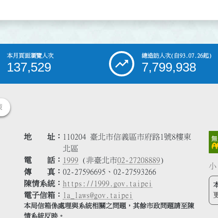
本月頁面瀏覽人次
總造訪人次
(自93.07.26起)
137,529
7,799,938
策
地 址
110204 臺北市信義區市府路1號8樓東
北區
電 話
1999
(非臺北市
02-27208889
)
小
傳 真
02-27596695、02-27593266
陳情系統
https://1999.gov.taipei
電子信箱
la_laws@gov.taipei
本局信箱係處理與系統相關之問題，其餘市政問題請至陳
情系統反映。