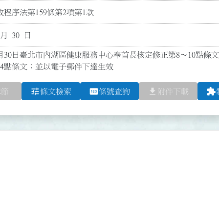
程序法第159條第2項第1款
 月 30 日
4月30日臺北市內湖區健康服務中心奉首長核定修正第8～10點條文
24點條文；並以電子郵件下達生效
tune
pin
file_download
extension
章節
條文檢索
條號查詢
附件下載