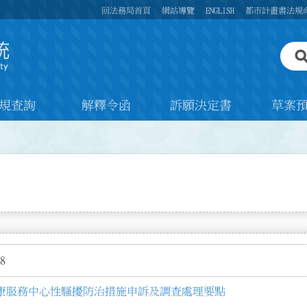
回法務局首頁
網站導覽
ENGLISH
都市計畫書法規
規查詢
解釋令函
訴願決定書
草案
8
康服務中心性騷擾防治措施申訴及調查處理要點