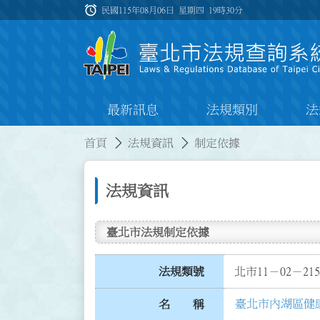
跳到主要內容
alarm
:::
民國115年08月06日 星期四
19時30分
最新訊息
法規類別
法
:::
:::
首頁
法規資訊
制定依據
法規資訊
臺北市法規制定依據
法規類號
北市11－02－215
臺北市內湖區健
名 稱