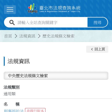
跳到主要內容
展開選單
全站查詢關鍵字欄位
搜尋
:::
:::
首頁
法規資訊
歷史法規條文檢索
keyboard_arrow_left
回上頁
法規資訊
中央歷史法規條文檢索
法規類別
通用類
名 稱
刑事訴訟法
非現行版本