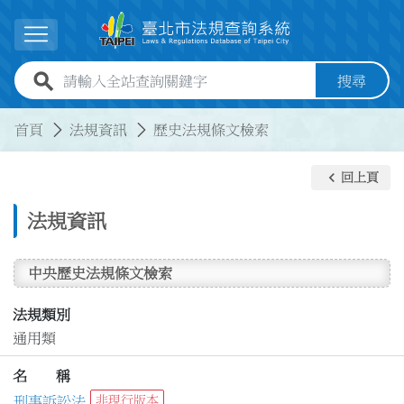
跳到主要內容
展開選單
全站查詢關鍵字欄位
搜尋
:::
:::
首頁
法規資訊
歷史法規條文檢索
keyboard_arrow_left
回上頁
法規資訊
中央歷史法規條文檢索
法規類別
通用類
名 稱
刑事訴訟法
非現行版本