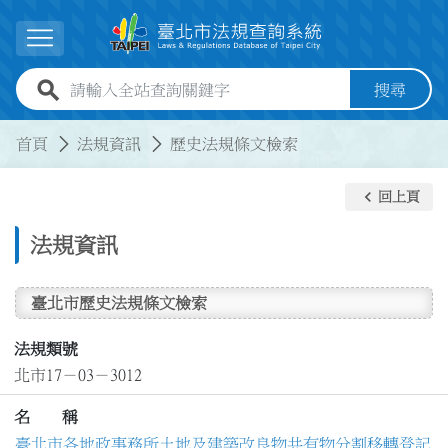
跳到主要內容
展開選單
全站查詢關鍵字欄位
搜尋
:::
:::
首頁
法規資訊
歷史法規條文檢索
keyboard_arrow_left
回上頁
法規資訊
臺北市歷史法規條文檢索
法規類號
北市17－03－3012
名 稱
臺北市各地政事務所土地及建築改良物共有物分割移轉登記