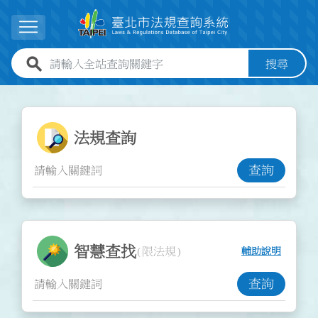
跳到主要內容
展開選單
全站查詢關鍵字欄位
搜尋
:::
:::
法規查詢功能
法規查詢
查詢
智慧查找功能
智慧查找
(限法規)
輔助說明
查詢