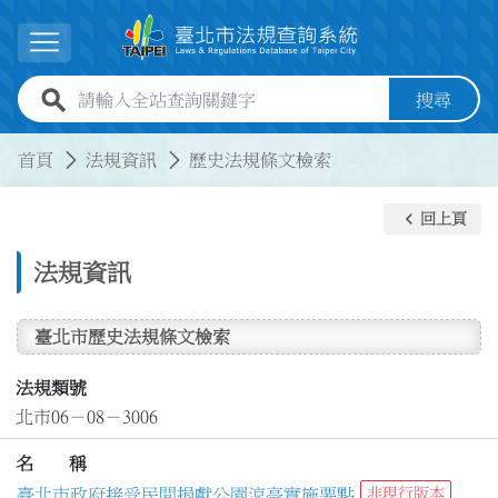
跳到主要內容
展開選單
全站查詢關鍵字欄位
搜尋
:::
:::
首頁
法規資訊
歷史法規條文檢索
keyboard_arrow_left
回上頁
法規資訊
臺北市歷史法規條文檢索
法規類號
北市06－08－3006
名 稱
臺北市政府接受民間捐獻公園涼亭實施要點
非現行版本