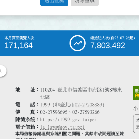
送出查詢
清除重填
本月頁面瀏覽人次
總造訪人次
(自93.07.26起)
171,164
7,803,492
策
地 址
110204 臺北市信義區市府路1號8樓東
北區
電 話
1999
(非臺北市
02-27208889
)
小
傳 真
02-27596695、02-27593266
陳情系統
https://1999.gov.taipei
電子信箱
la_laws@gov.taipei
本局信箱係處理與系統相關之問題，其餘市政問題請至陳