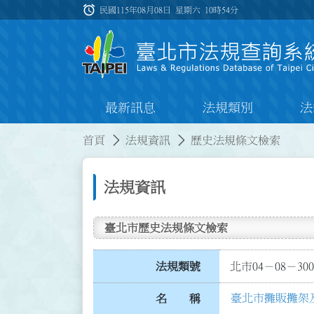
跳到主要內容
alarm
:::
民國115年08月08日 星期六
10時54分
最新訊息
法規類別
法
:::
:::
首頁
法規資訊
歷史法規條文檢索
法規資訊
臺北市歷史法規條文檢索
法規類號
北市04－08－300
臺北市攤販攤架
名 稱