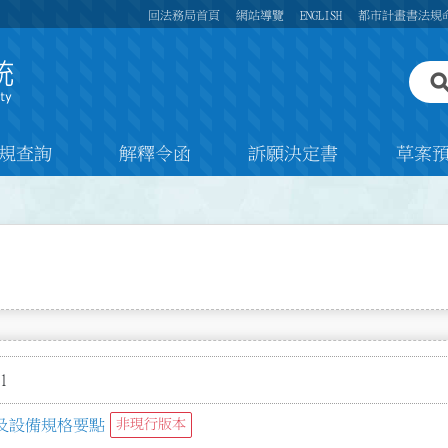
回法務局首頁
網站導覽
ENGLISH
都市計畫書法規
規查詢
解釋令函
訴願決定書
草案
1
及設備規格要點
非現行版本