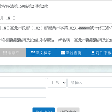
程序法第159條第2項第2款
 月 18 日
月18日臺北市政府（102）府產業市字第10231488800號令修正
市各類攤販攤架及設備規格要點；新名稱：臺北市攤販攤架及設
apps
tune
pin
file_download
編章節
條文檢索
條號查詢
附件下載