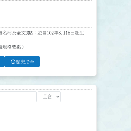
發布名稱及全文3點；並自102年8月16日起生
備規格要點）
history
歷史沿革