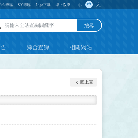
大
中
命令專區
SOP專區
logo下載
線上教學
小
全站查詢關鍵字欄位
搜尋
預告
綜合查詢
相關網站
keyboard_arrow_left
回上頁