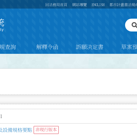
回法務局首頁
網站導覽
ENGLISH
都市計畫書法規
規查詢
解釋令函
訴願決定書
草案
1
及設備規格要點
非現行版本