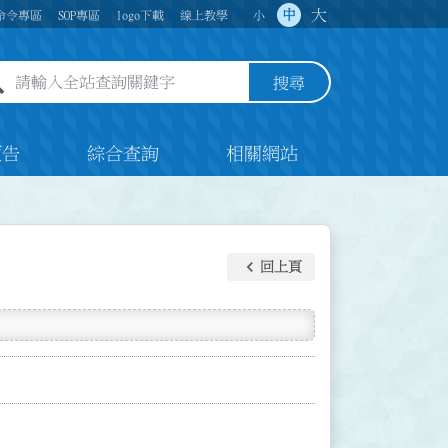
大
中
命令專區
SOP專區
logo下載
線上教學
小
全站查詢關鍵字欄位
搜尋
預告
綜合查詢
相關網站
keyboard_arrow_left
回上頁