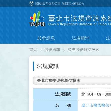
跳到主要內容
alarm
:::
民國115年08月07日 星期五
08時20分
最新訊息
法規類別
法
:::
:::
首頁
法規資訊
歷史法規條文檢索
法規資訊
臺北市歷史法規條文檢索
法規類號
北市04－08－300
臺北市攤販攤架
名 稱