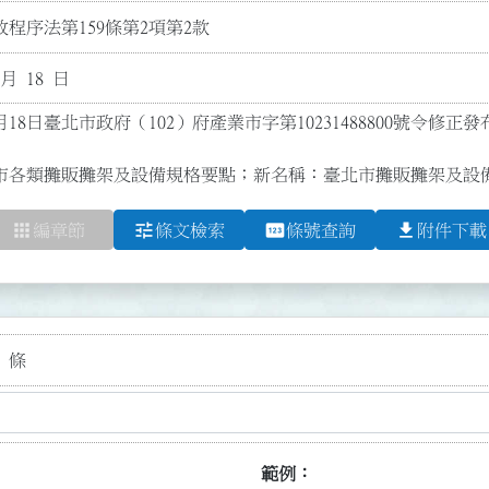
程序法第159條第2項第2款
 月 18 日
月18日臺北市政府（102）府產業市字第10231488800號令修正
市各類攤販攤架及設備規格要點；新名稱：臺北市攤販攤架及設
apps
tune
pin
file_download
編章節
條文檢索
條號查詢
附件下載
 條
範例：