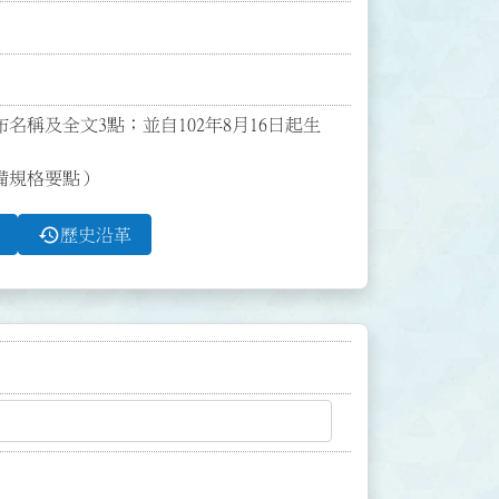
發布名稱及全文3點；並自102年8月16日起生
備規格要點）
history
歷史沿革