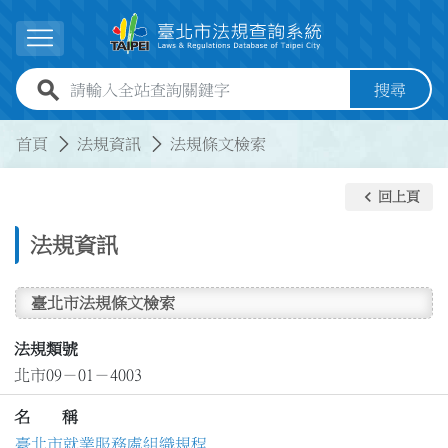
跳到主要內容
展開選單
全站查詢關鍵字欄位
搜尋
:::
:::
首頁
法規資訊
法規條文檢索
keyboard_arrow_left
回上頁
法規資訊
臺北市法規條文檢索
法規類號
北市09－01－4003
名 稱
臺北市就業服務處組織規程