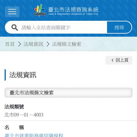
跳到主要內容
展開選單
全站查詢關鍵字欄位
搜尋
:::
:::
首頁
法規資訊
法規條文檢索
keyboard_arrow_left
回上頁
法規資訊
臺北市法規條文檢索
法規類號
北市09－01－4003
名 稱
臺北市就業服務處組織規程