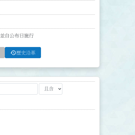
條；並自公布日施行
history
歷史沿革