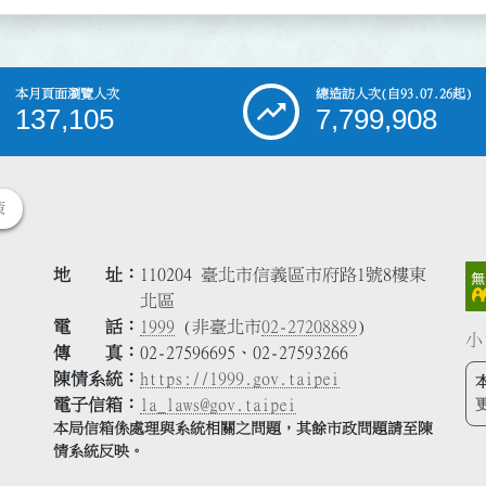
本月頁面瀏覽人次
總造訪人次
(自93.07.26起)
137,105
7,799,908
策
地 址
110204 臺北市信義區市府路1號8樓東
北區
電 話
1999
(非臺北市
02-27208889
)
小
傳 真
02-27596695、02-27593266
陳情系統
https://1999.gov.taipei
電子信箱
la_laws@gov.taipei
本局信箱係處理與系統相關之問題，其餘市政問題請至陳
情系統反映。