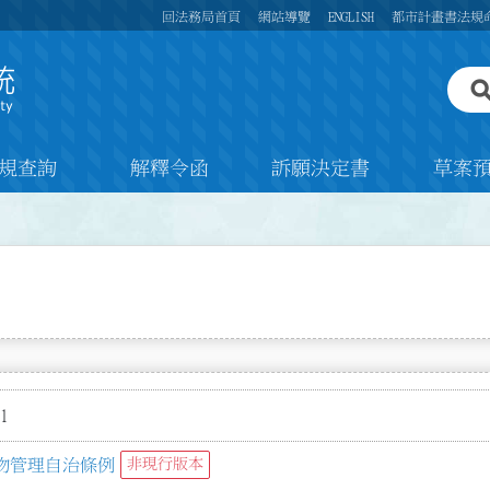
回法務局首頁
網站導覽
ENGLISH
都市計畫書法規
規查詢
解釋令函
訴願決定書
草案
1
物管理自治條例
非現行版本