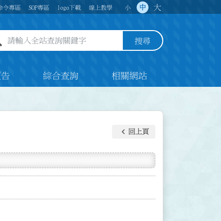
大
中
命令專區
SOP專區
logo下載
線上教學
小
全站查詢關鍵字欄位
搜尋
預告
綜合查詢
相關網站
keyboard_arrow_left
回上頁