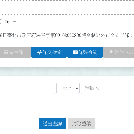
月 06 日
6日臺北市政府府法三字第09108090800號令制定公布全文15
apps
tune
pin
file_download
編章節
條文檢索
條號查詢
附件下載
送出查詢
清除重填