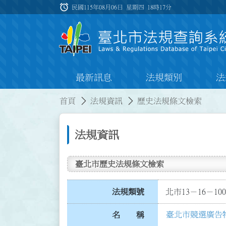
跳到主要內容
alarm
:::
民國115年08月06日 星期四
18時17分
最新訊息
法規類別
法
:::
:::
首頁
法規資訊
歷史法規條文檢索
法規資訊
臺北市歷史法規條文檢索
法規類號
北市13－16－100
臺北市競選廣告
名 稱