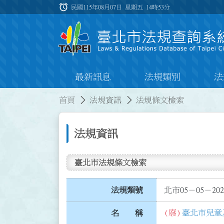
跳到主要內容
alarm
:::
民國115年08月07日 星期五
14時53分
最新訊息
法規類別
法
:::
:::
首頁
法規資訊
法規條文檢索
法規資訊
臺北市法規條文檢索
法規類號
北市05－05－202
(廢)
臺北市兒童
名 稱