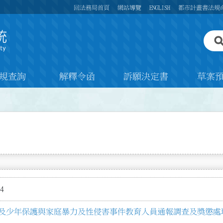
回法務局首頁
網站導覽
ENGLISH
都市計畫書法規
規查詢
解釋令函
訴願決定書
草案
4
及少年保護與家庭暴力及性侵害事件教育人員通報調查及獎懲處