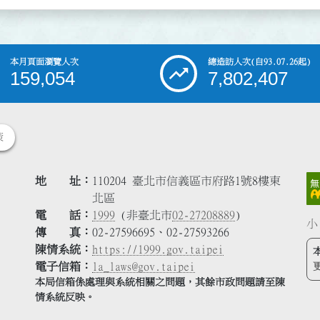
本月頁面瀏覽人次
總造訪人次
(自93.07.26起)
159,054
7,802,407
策
地 址
110204 臺北市信義區市府路1號8樓東
北區
電 話
1999
(非臺北市
02-27208889
)
小
傳 真
02-27596695、02-27593266
陳情系統
https://1999.gov.taipei
電子信箱
la_laws@gov.taipei
本局信箱係處理與系統相關之問題，其餘市政問題請至陳
情系統反映。