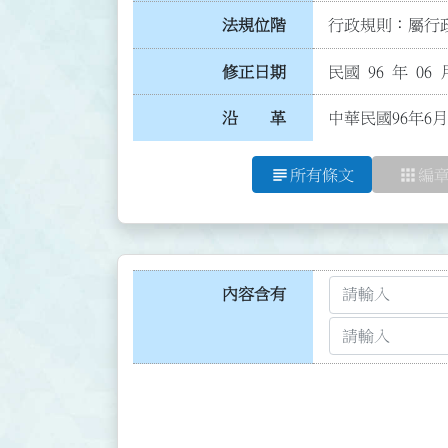
法規位階
行政規則：屬行政
修正日期
民國 96 年 06 
沿 革
中華民國96年6月
subject
apps
所有條文
編
內容含有