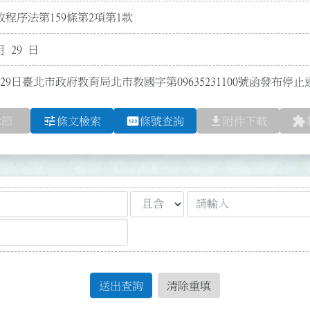
程序法第159條第2項第1款
月 29 日
29日臺北市政府教育局北市教國字第09635231100號函發布停止
tune
pin
file_download
extension
章節
條文檢索
條號查詢
附件下載
送出查詢
清除重填