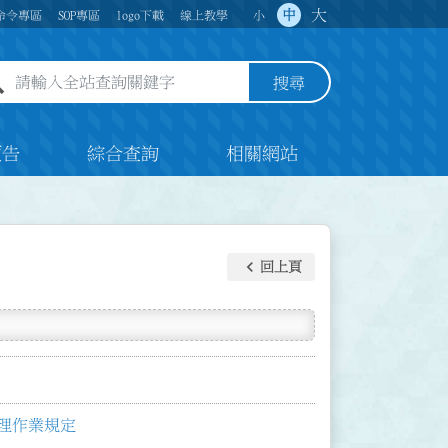
大
中
命令專區
SOP專區
logo下載
線上教學
小
全站查詢關鍵字欄位
搜尋
預告
綜合查詢
相關網站
keyboard_arrow_left
回上頁
理作業規定