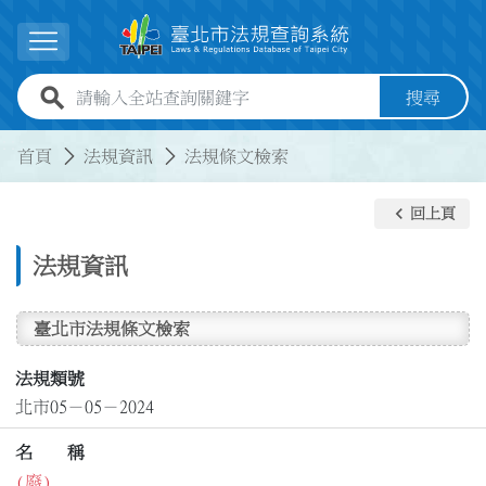
跳到主要內容
展開選單
全站查詢關鍵字欄位
搜尋
:::
:::
首頁
法規資訊
法規條文檢索
keyboard_arrow_left
回上頁
法規資訊
臺北市法規條文檢索
法規類號
北市05－05－2024
名 稱
(廢)