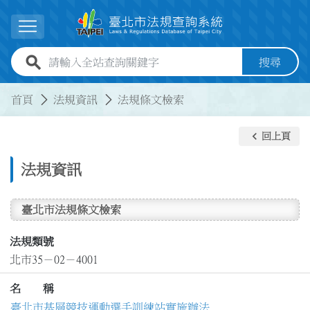
跳到主要內容
展開選單
全站查詢關鍵字欄位
搜尋
:::
:::
首頁
法規資訊
法規條文檢索
keyboard_arrow_left
回上頁
法規資訊
臺北市法規條文檢索
法規類號
北市35－02－4001
名 稱
臺北市基層競技運動選手訓練站實施辦法