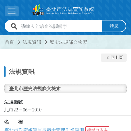
跳到主要內容
展開選單
全站查詢關鍵字欄位
搜尋
:::
:::
首頁
法規資訊
歷史法規條文檢索
keyboard_arrow_left
回上頁
法規資訊
臺北市歷史法規條文檢索
法規類號
北市22－06－2010
名 稱
臺北市政府新建首長宿舍管理作業原則
非現行版本