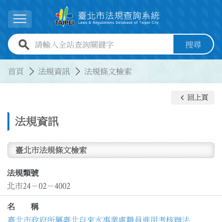
跳到主要內容
展開選單
全站查詢關鍵字欄位
搜尋
:::
:::
首頁
法規資訊
法規條文檢索
keyboard_arrow_left
回上頁
法規資訊
臺北市法規條文檢索
法規類號
北市24－02－4002
名 稱
臺北市政府所屬臺北自來水事業處職員進用考核辦法