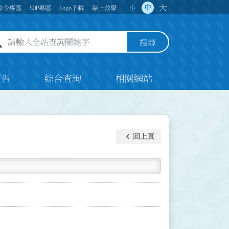
大
中
命令專區
SOP專區
logo下載
線上教學
小
全站查詢關鍵字欄位
搜尋
預告
綜合查詢
相關網站
keyboard_arrow_left
回上頁