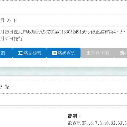
 月 25 日
1月25日臺北市政府府法綜字第1133052491號令修正發布第4、5、7、
2月31日施行
tune
pin
file_download
extension
章節
條文檢索
條號查詢
附件下載
5 條
範例：
欲查詢第1,6,7,8,10,32,3