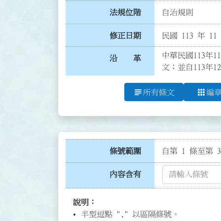
法規位階
自治規則
修正日期
民國 113 年 11
中華民國113年1
沿 革
文；並自113年1
subject
apps
所有條文
編
條號範圍
自第 1 條至第 3
內容含有
說明：
半型逗點 "," 以區隔條號。