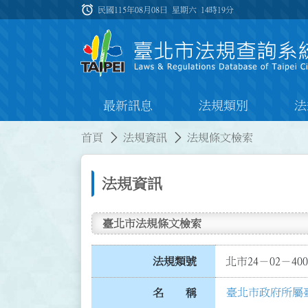
跳到主要內容
alarm
:::
民國115年08月08日 星期六
14時19分
最新訊息
法規類別
法
:::
:::
首頁
法規資訊
法規條文檢索
法規資訊
臺北市法規條文檢索
法規類號
北市24－02－400
臺北市政府所屬
名 稱