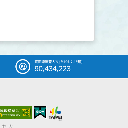
頁面總瀏覽人次
(自105.7.15起)
90,434,223
中
大