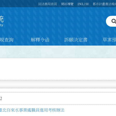
回法務局首頁
網站導覽
ENGLISH
都市計畫書法規
規查詢
解釋令函
訴願決定書
草案
2
臺北自來水事業處職員進用考核辦法