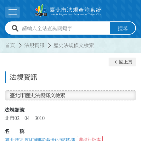
跳到主要內容
展開選單
全站查詢關鍵字欄位
搜尋
:::
:::
首頁
法規資訊
歷史法規條文檢索
keyboard_arrow_left
回上頁
法規資訊
臺北市歷史法規條文檢索
法規類號
北市02－04－3010
名 稱
臺北市孔廟4D劇院場地收費基準
非現行版本