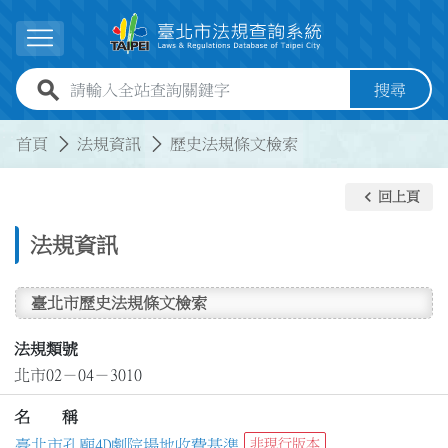
跳到主要內容
展開選單
全站查詢關鍵字欄位
搜尋
:::
:::
首頁
法規資訊
歷史法規條文檢索
keyboard_arrow_left
回上頁
法規資訊
臺北市歷史法規條文檢索
法規類號
北市02－04－3010
名 稱
臺北市孔廟4D劇院場地收費基準
非現行版本