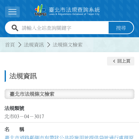
跳到主要內容
展開選單
全站查詢關鍵字欄位
搜尋
:::
:::
首頁
法規資訊
法規條文檢索
keyboard_arrow_left
回上頁
法規資訊
臺北市法規條文檢索
法規類號
北市03－04－3017
名 稱
臺北市道路鄰側市有帶狀公共設施用地提供袋地通行處理原