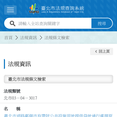
跳到主要內容
展開選單
全站查詢關鍵字欄位
搜尋
:::
:::
首頁
法規資訊
法規條文檢索
keyboard_arrow_left
回上頁
法規資訊
臺北市法規條文檢索
法規類號
北市03－04－3017
名 稱
臺北市道路鄰側市有帶狀公共設施用地提供袋地通行處理原