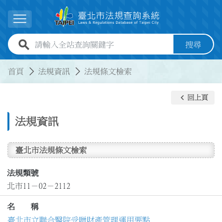
跳到主要內容
展開選單
全站查詢關鍵字欄位
搜尋
:::
:::
首頁
法規資訊
法規條文檢索
keyboard_arrow_left
回上頁
法規資訊
臺北市法規條文檢索
法規類號
北市11－02－2112
名 稱
臺北市立聯合醫院受贈財產管理運用要點