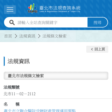
跳到主要內容
展開選單
全站查詢關鍵字欄位
搜尋
:::
:::
首頁
法規資訊
法規條文檢索
keyboard_arrow_left
回上頁
法規資訊
臺北市法規條文檢索
法規類號
北市11－02－2112
名 稱
臺北市立聯合醫院受贈財產管理運用要點