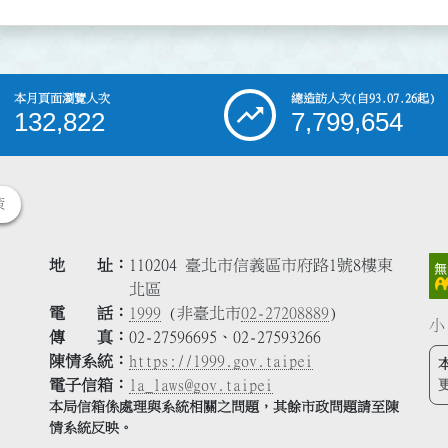
本月頁面瀏覽人次
總造訪人次
(自93.07.26起)
132,822
7,799,654
策
地 址
110204 臺北市信義區市府路1號8樓東
北區
電 話
1999
(非臺北市
02-27208889
)
小
傳 真
02-27596695、02-27593266
陳情系統
https://1999.gov.taipei
電子信箱
la_laws@gov.taipei
本局信箱係處理與系統相關之問題，其餘市政問題請至陳
情系統反映。