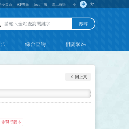
大
中
命令專區
SOP專區
logo下載
線上教學
小
全站查詢關鍵字欄位
搜尋
預告
綜合查詢
相關網站
keyboard_arrow_left
回上頁
非現行版本