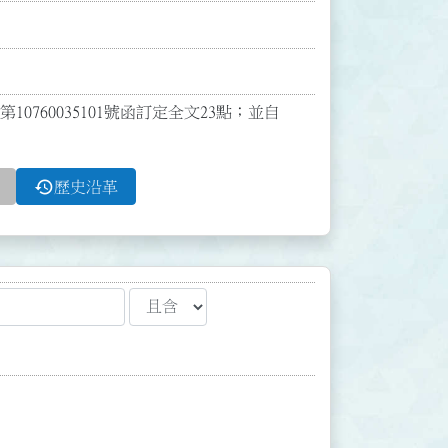
0760035101號函訂定全文23點；並自
history
歷史沿革