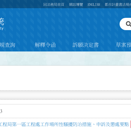
回法務局首頁
網站導覽
ENGLISH
都市計畫書法規
規查詢
解釋令函
訴願決定書
草案
3
工程局第一區工程處工作場所性騷擾防治措施、申訴及懲處要點