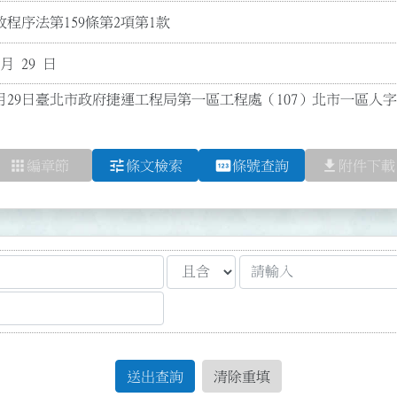
程序法第159條第2項第1款
 月 29 日
月29日臺北市政府捷運工程局第一區工程處（107）北市一區人字第1
apps
tune
pin
file_download
編章節
條文檢索
條號查詢
附件下載
送出查詢
清除重填