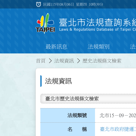
跳到主要內容
alarm
:::
民國115年08月06日 星期四
10時39分
最新訊息
法規類別
法
:::
:::
首頁
法規資訊
歷史法規條文檢索
法規資訊
臺北市歷史法規條文檢索
法規類號
北市15－09－202
臺北市政府捷運
名 稱