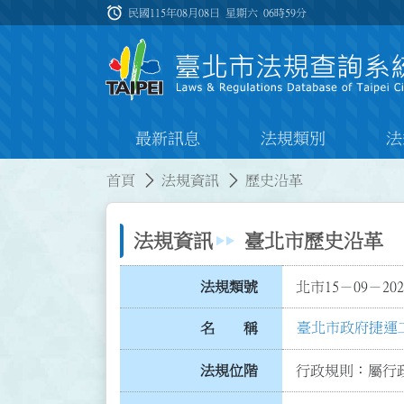
跳到主要內容
alarm
:::
民國115年08月08日 星期六
06時59分
最新訊息
法規類別
法
:::
:::
首頁
法規資訊
歷史沿革
法規資訊
臺北市歷史沿革
法規類號
北市15－09－202
臺北市政府捷運
名 稱
法規位階
行政規則：屬行政