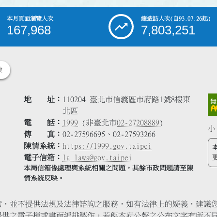
本月頁面瀏覽人次
總造訪人次
(自93.07.26起)
167,968
7,803,251
策
地 址
110204 臺北市信義區市府路1號8樓東
北區
電 話
1999
(非臺北市
02-27208889
)
小
傳 真
02-27596695、02-27593266
陳情系統
https://1999.gov.taipei
電子信箱
la_laws@gov.taipei
本局信箱係處理與系統相關之問題，其餘市政問題請至陳
情系統反映。
索，並不提供法規及法律諮詢之服務，如有法律上的疑義，建議
提供之電子檔或書面編排製作，若與本府公報之公布文字有所不