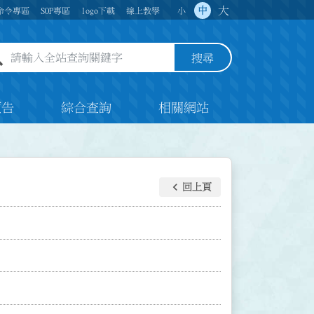
大
中
命令專區
SOP專區
logo下載
線上教學
小
全站查詢關鍵字欄位
搜尋
預告
綜合查詢
相關網站
keyboard_arrow_left
回上頁