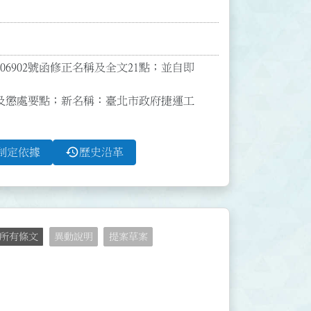
06902號函修正名稱及全文21點；並自即
及懲處要點；新名稱：臺北市政府捷運工
history
制定依據
歷史沿革
所有條文
異動說明
提案草案