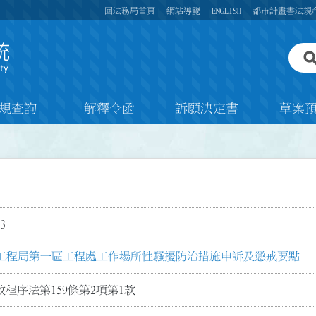
回法務局首頁
網站導覽
ENGLISH
都市計畫書法規
規查詢
解釋令函
訴願決定書
草案
3
工程局第一區工程處工作場所性騷擾防治措施申訴及懲戒要點
程序法第159條第2項第1款