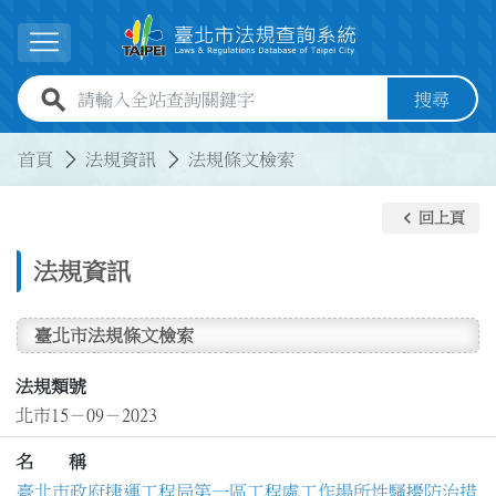
跳到主要內容
展開選單
全站查詢關鍵字欄位
搜尋
:::
:::
首頁
法規資訊
法規條文檢索
keyboard_arrow_left
回上頁
法規資訊
臺北市法規條文檢索
法規類號
北市15－09－2023
名 稱
臺北市政府捷運工程局第一區工程處工作場所性騷擾防治措