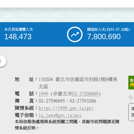
本月頁面瀏覽人次
總造訪人次
(自93.07.26起)
148,473
7,800,690
策
地 址
110204 臺北市信義區市府路1號8樓東
北區
電 話
1999
(非臺北市
02-27208889
)
小
傳 真
02-27596695、02-27593266
陳情系統
https://1999.gov.taipei
電子信箱
la_laws@gov.taipei
本局信箱係處理與系統相關之問題，其餘市政問題請至陳
情系統反映。