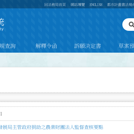
回法務局首頁
網站導覽
ENGLISH
都市計畫書法規
規查詢
解釋令函
訴願決定書
草案
1
發展局主管政府捐助之農業財團法人監督查核要點