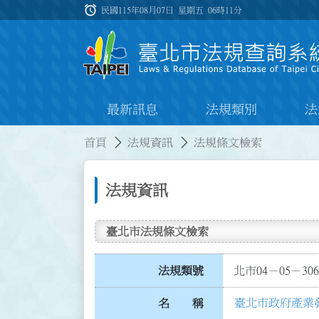
跳到主要內容
alarm
:::
民國115年08月07日 星期五
06時11分
最新訊息
法規類別
法
:::
:::
首頁
法規資訊
法規條文檢索
法規資訊
臺北市法規條文檢索
法規類號
北市04－05－306
臺北市政府產業
名 稱