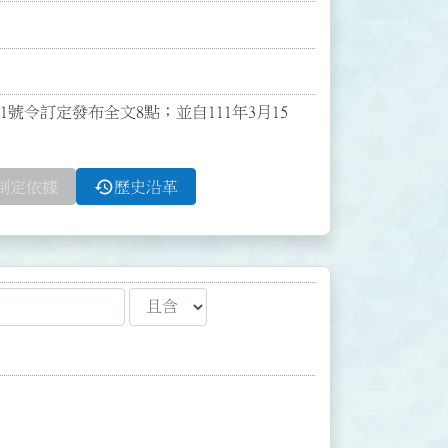
31號令訂定發布全文8點；並自111年3月15
history
制定依據
歷史沿革