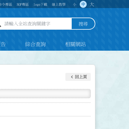
大
中
命令專區
SOP專區
logo下載
線上教學
小
全站查詢關鍵字欄位
搜尋
預告
綜合查詢
相關網站
keyboard_arrow_left
回上頁