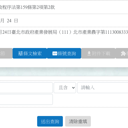
程序法第159條第2項第2款
 月 24 日
月24日臺北市政府產業發展局（111）北市產業農字第111300833
tune
pin
file_download
extension
章節
條文檢索
條號查詢
附件下載
送出查詢
清除重填