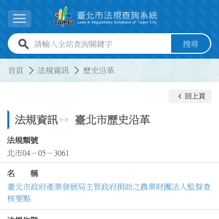
跳到主要內容
展開選單
全站查詢關鍵字欄位
搜尋
:::
:::
首頁
法規資訊
歷史沿革
keyboard_arrow_left
回上頁
法規資訊
臺北市歷史沿革
法規類號
北市04－05－3061
名 稱
臺北市政府產業發展局主管政府捐助之農業財團法人監督查
核要點