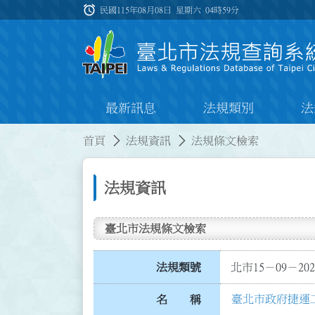
跳到主要內容
alarm
:::
民國115年08月08日 星期六
04時59分
最新訊息
法規類別
法
:::
:::
首頁
法規資訊
法規條文檢索
法規資訊
臺北市法規條文檢索
法規類號
北市15－09－202
臺北市政府捷運
名 稱