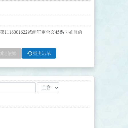
116001622號函訂定全文45點；並自函
history
制定依據
歷史沿革