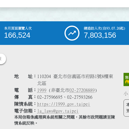
本月頁面瀏覽人次
總造訪人次
(自93.07.26起)
166,524
7,803,156
策
地 址
110204 臺北市信義區市府路1號8樓東
北區
電 話
1999
(非臺北市
02-27208889
)
小
傳 真
02-27596695、02-27593266
陳情系統
https://1999.gov.taipei
電子信箱
la_laws@gov.taipei
本局信箱係處理與系統相關之問題，其餘市政問題請至陳
情系統反映。