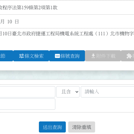
程序法第159條第2項第1款
 月 10 日
3月10日臺北市政府捷運工程局機電系統工程處（111）北市機物字第1
tune
pin
file_download
extension
章節
條文檢索
條號查詢
附件下載
送出查詢
清除重填