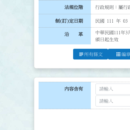
法規位階
行政規則：屬行政
制(訂)定日期
民國 111 年 03
中華民國111年
沿 革
頒日起生效
subject
apps
所有條文
編
內容含有