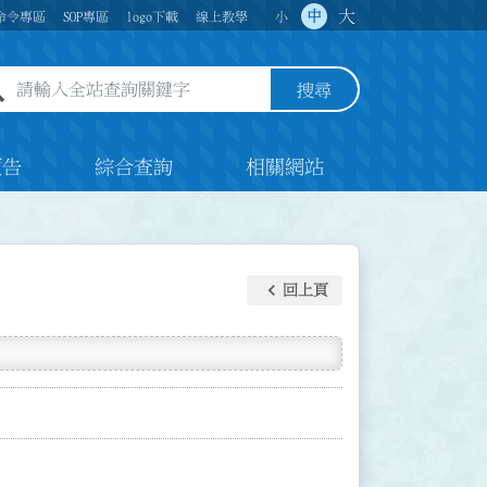
大
中
命令專區
SOP專區
logo下載
線上教學
小
全站查詢關鍵字欄位
搜尋
預告
綜合查詢
相關網站
keyboard_arrow_left
回上頁