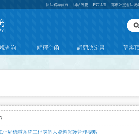
回法務局首頁
網站導覽
ENGLISH
都市計畫書法規
規查詢
解釋令函
訴願決定書
草案
7
工程局機電系統工程處個人資料保護管理要點